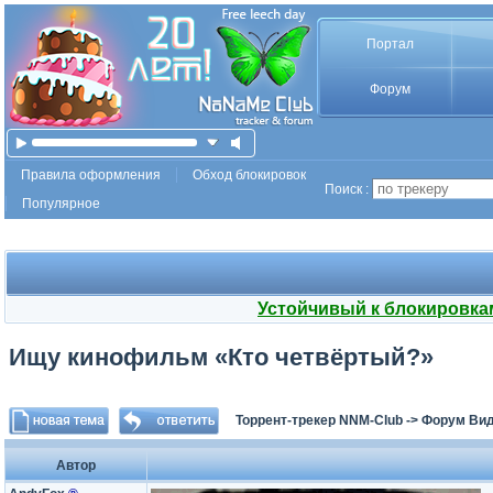
Портал
Форум
Правила оформления
Обход блокировок
Поиск :
Популярное
Устойчивый к блокировка
Ищу кинофильм «Кто четвёртый?»
Торрент-трекер NNM-Club
->
Форум Ви
Автор