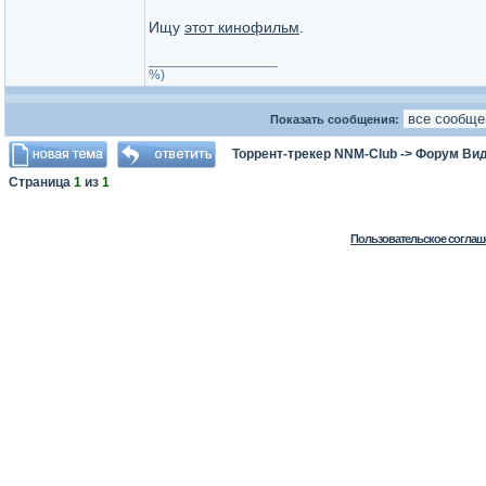
Ищу
этот кинофильм
.
_________________
%)
Показать сообщения:
Торрент-трекер NNM-Club
->
Форум Ви
Страница
1
из
1
Пользовательское соглаш