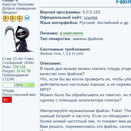
Casper
®
Fakin
Куратор Программ
Доброе привидение
Версия программы:
6.0.0.162
Меценат
Официальный сайт:
ссылка
Язык интерфейса:
Русский, Английский и др.
Лечение:
в комплекте
Тип лекарства:
замена файлов
Системные требования:
Windows Vista, 7, 8 & 10 (x64)
Стаж: 15 лет 5 мес.
Сообщений: 18491
Описание:
Ratio:
236.138
В наши дни музыку можно скачать откуда угод
Раздал:
15.42 TB
качество этих файлов?
Поблагодарили:
Что, если бы вы могли проверить их, чтобы убе
171190
действительно настолько хороши, а не пережаты
100%
MP3?
Откуда:
Можно было бы обрабатывать их пакетно, не 
Потусторонний мир
одному с помощью анализатора спектра?
Импортируйте музыкальные файлы. Fakin' Th
нужный битрейт и частоту. Если он обнаружит
более низкий частотный пик, то покажет вам р
Вам решать, переименовать эти файлы, скопи