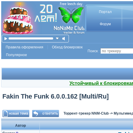
Портал
Форум
Правила оформления
Обход блокировок
Поиск :
Популярное
Устойчивый к блокировка
Fakin The Funk 6.0.0.162 [Multi/Ru]
Торрент-трекер NNM-Club
->
Мультимед
Автор