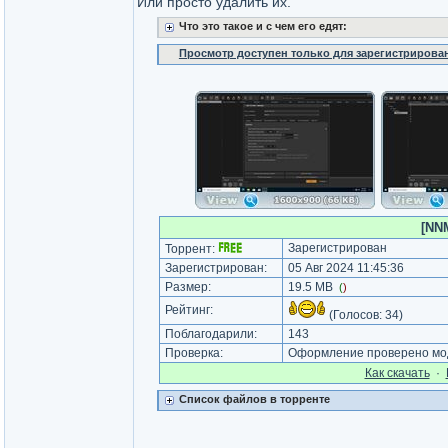
Или просто удалить их.
Что это такое и с чем его едят:
Просмотр доступен только для зарегистрирова
[NNM
Зарегистрирован
Торрент:
Зарегистрирован:
05 Авг 2024 11:45:36
Размер:
19.5 MB
(
)
Рейтинг:
(Голосов:
34
)
Поблагодарили:
143
Проверка:
Оформление проверено моде
Как cкачать
·
Список файлов в торренте
_________________