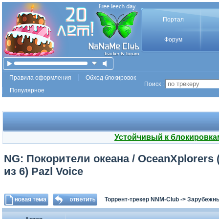
Портал
Форум
Правила оформления
Обход блокировок
Поиск :
Популярное
Устойчивый к блокировка
NG: Покорители океана / OceanXplorers (
из 6) Pazl Voice
Торрент-трекер NNM-Club
->
Зарубежны