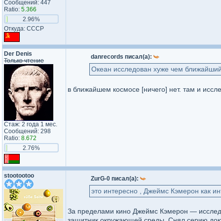
Сообщений: 447
Ratio:
5.366
2.96%
Откуда: СССР
Der Denis
danrecords писал(а):
Только чтение
Океан исследован хуже чем ближайший
в ближайшем космосе [ничего] нет. там и иссле
Стаж: 2 года 1 мес.
Сообщений: 298
Ratio:
8.672
2.76%
stootootoo
ZurG-0 писал(а):
это интересно , Джеймс Кэмерон как ин
За пределами кино Джеймс Кэмерон — исследо
защитник окружающей среды. Снял серию доку