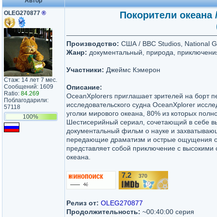
Автор
OLEG270877
®
Покорители океана /
Производство:
США / BBC Studios, National 
Жанр:
документальный, природа, приключени
Участники:
Джеймс Кэмерон
Стаж: 14 лет 7 мес.
Сообщений: 1609
Описание:
Ratio:
84.269
OceanXplorers приглашает зрителей на борт п
Поблагодарили:
исследовательского судна OceanXplorer иссл
57118
уголки мирового океана, 80% из которых полн
100%
Шестисерийный сериал, сочетающий в себе в
документальный фильм о науке и захватываю
передающие драматизм и острые ощущения о
представляет собой приключение с высокими 
океана.
7.2
370
/10
Релиз от:
OLEG270877
Продолжительность:
~00:40:00 серия