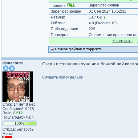
Зарегистрирован
Торрент:
Зарегистрирован:
01 Сен 2024 16:52:31
Размер:
13.7 GB
(
)
Рейтинг:
4.8
(Голосов:
63
)
Поблагодарили:
229
Проверка:
Оформление проверено мод
Как cкачать
·
Список файлов в торренте
danrecords
Океан исследован хуже чем ближайший космос
_________________
Слушать попсу нельзя!
Стаж: 14 лет 8 мес.
Сообщений: 6478
Ratio:
8.612
Поблагодарили: 4
100%
Откуда: Беларусь,
Минск