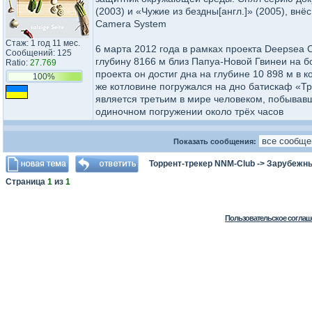
(2003) и «Чужие из бездны[англ.]» (2005), вн
Camera System
Стаж: 1 год 11 мес.
6 марта 2012 года в рамках проекта Deepsea
Сообщений: 125
глубину 8166 м близ Папуа-Новой Гвинеи на бо
Ratio:
27.769
проекта он достиг дна на глубине 10 898 м в 
100%
же котловине погружался на дно батискаф «Т
является третьим в мире человеком, побывав
одиночном погружении около трёх часов
Показать сообщения:
Торрент-трекер NNM-Club
->
Зарубежны
Страница
1
из
1
Пользовательское соглаш