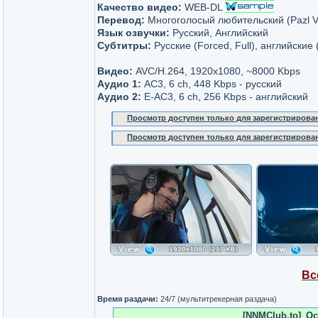
Качество видео:
WEB-DL
Перевод:
Многоголосый любительский (Pazl V
Язык озвучки:
Русский, Английский
Субтитры:
Русские (Forced, Full), английские 
Видео:
AVC/H.264, 1920x1080, ~8000 Kbps
Аудио 1:
AC3, 6 ch, 448 Kbps - русский
Аудио 2:
E-AC3, 6 ch, 256 Kbps - английский
Просмотр доступен только для зарегистрирова
Просмотр доступен только для зарегистрирова
Вс
Время раздачи:
24/7 (мультитрекерная раздача)
[NNMClub.to]_Oc