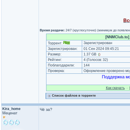
Вс
Время раздачи:
24/7 (круглосуточно) (минимум до появлен
[NNMClub.to]
Зарегистрирован
Торрент:
Зарегистрирован:
01 Сен 2024 09:45:21
Размер:
1.37 GB
(
)
Рейтинг:
4
(Голосов:
32
)
Поблагодарили:
144
Проверка:
Оформление проверено мод
Поддержка мо
Как cкачать
·
Список файлов в торренте
Kira_home
Чё за?
Меценат