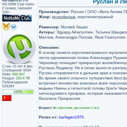
karfagen1975
®
Руслан и Лю
RG NNM Club Video
Сталкер, Uploader
Производство:
Россия / ООО «Вита Актива 
100+
Жанр:
мультфильм
, короткометражный
Режиссер:
Матвей Лашко
Актеры:
Эдуард Айзатуллин, Татьяна Швыдков
Маслов, Александра Попова, Яков Гизатуллин
Описание:
В основу сюжета короткометражного мультип
легла одноименная поэма Александра Пушкин
Черномор похищает прекрасную возлюбленную
Стаж: 15 лет 8 мес.
Руслана Людмилу. Не в силах вынести разлук
Сообщений: 6504
Руслан отправляется в дальние края в поиска
Ratio:
566.997
Во время своего опасного путешествия бесст
Раздал:
320.4 TB
Поблагодарили:
встречает множество знакомых всем персонаж
529284
ведьмы Наины и гигантской головы брата Чер
100%
непоседливого призрака, которым оказывает
Василиса Прекрасная.
Возраст:
6+
(зрителям, достигшим 6 лет)
Релиз от:
karfagen1975