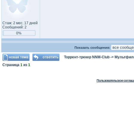
Стаж: 2 мес. 17 дней
Сообщений: 2
0%
Показать сообщения:
Торрент-трекер NNM-Club
->
Мультфил
Страница
1
из
1
Пользовательское соглаш