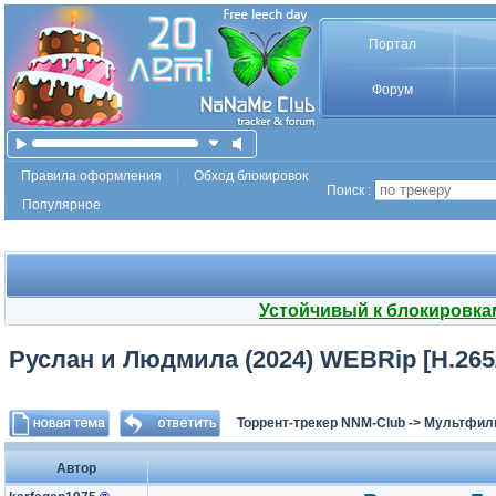
Портал
Форум
Правила оформления
Обход блокировок
Поиск :
Популярное
Устойчивый к блокировка
Руслан и Людмила (2024) WEBRip [H.265/
Торрент-трекер NNM-Club
->
Мультфил
Автор