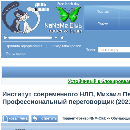
Портал
Форум
Правила оформления
Обход блокировок
Поиск :
Популярное
Устойчивый к блокировка
Институт современного НЛП, Михаил Пе
Профессиональный переговорщик (2021
Торрент-трекер NNM-Club
->
Обучающи