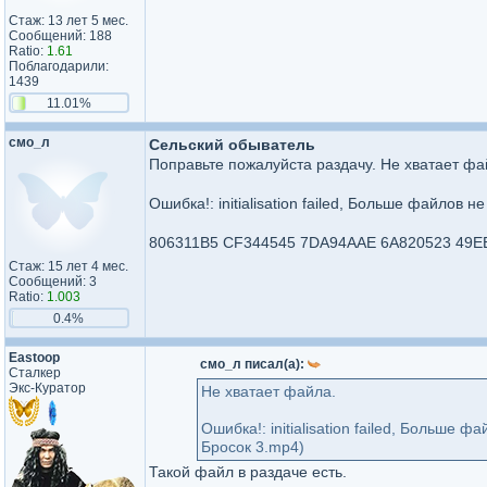
Стаж: 13 лет 5 мес.
Сообщений: 188
Ratio:
1.61
Поблагодарили:
1439
11.01%
смо_л
Сельский обыватель
Поправьте пожалуйста раздачу. Не хватает фа
Ошибка!: initialisation failed, Больше файлов
806311B5 CF344545 7DA94AAE 6A820523 49E
Стаж: 15 лет 4 мес.
Сообщений: 3
Ratio:
1.003
0.4%
Eastoop
смо_л писал(а):
Сталкер
Экс-Куратор
Не хватает файла.
Ошибка!: initialisation failed, Больше
Бросок 3.mp4)
Такой файл в раздаче есть.