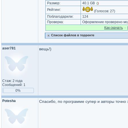
Размер:
40.1 GB
(
)
Рейтинг:
(Голосов:
27
)
Поблагодарили:
124
Проверка:
Оформление проверено мод
Как cкачать
·
Список файлов в торренте
aser781
вещь!)
Стаж: 2 года
Сообщений: 1
0%
Potesha
Спасибо, по программе супер и авторы точн