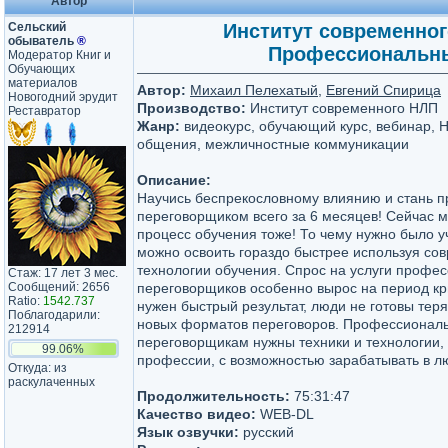
Автор
Сельский
Институт современног
обыватель
®
Профессиональный
Модератор Книг и
Обучающих
материалов
Автор:
Михаил Пелехатый
,
Евгений Спирица
Новогодний эрудит
Производство:
Институт современного НЛП
Реставратор
Жанр:
видеокурс, обучающий курс, вебинар, 
общения, межличностные коммуникации
Описание:
Научись беспрекословному влиянию и стань 
переговорщиком всего за 6 месяцев! Сейчас 
процесс обучения тоже! То чему нужно было у
можно освоить гораздо быстрее используя со
технологии обучения. Спрос на услуги профе
Стаж: 17 лет 3 мес.
Сообщений: 2656
переговорщиков особенно вырос на период кр
Ratio:
1542.737
нужен быстрый результат, люди не готовы теря
Поблагодарили:
новых форматов переговоров. Профессионал
212914
переговорщикам нужны техники и технологии,
99.06%
профессии, с возможностью зарабатывать в л
Откуда: из
раскулаченных
Продолжительность:
75:31:47
Качество видео:
WEB-DL
Язык озвучки:
русский