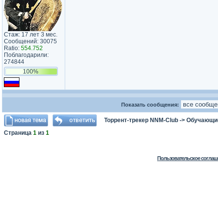
Стаж: 17 лет 3 мес.
Сообщений: 30075
Ratio:
554.752
Поблагодарили:
274844
100%
Показать сообщения:
Торрент-трекер NNM-Club
->
Обучающи
Страница
1
из
1
Пользовательское соглаш