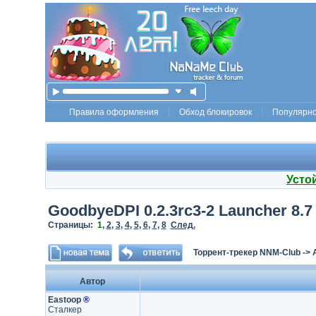
Правила оформления
Обход блокировок
Популярн
Усто
GoodbyeDPI 0.2.3rc3-2 Launcher 8.7
Страницы:
1
,
2
,
3
,
4
,
5
,
6
,
7
,
8
След.
Торрент-трекер NNM-Club
->
Автор
Eastoop
®
Сталкер