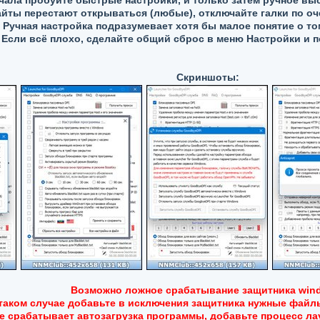
чала пробуйте быстрые настройки, и только затем ручное вы
айты перестают открываться (любые), отключайте галки по оче
Ручная настройка подразумевает хотя бы малое понятие о том
Если всё плохо, сделайте общий сброс в меню Настройки и п
Скриншоты:
Возможно ложное срабатывание защитника win
таком случае добавьте в исключения защитника нужные файл
не срабатывает автозагрузка программы, добавьте процесс ла