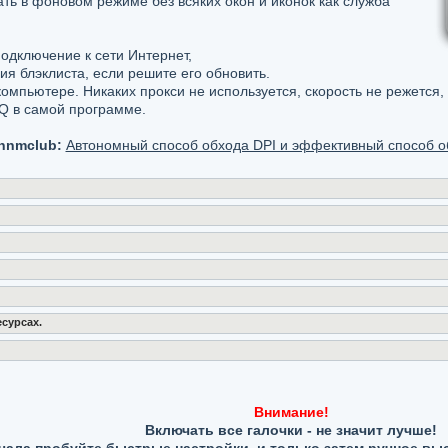
ть в фоновом режиме без всяких окон и иконок как служба
одключение к сети Интернет,
ия блэклиста, если решите его обновить.
омпьютере. Никаких прокси не используется, скорость не режется,
Q в самой программе.
nnmclub:
Автономный способ обхода DPI и эффективный способ об
есурсах.
Внимание!
Включать все галочки - не значит лучше!