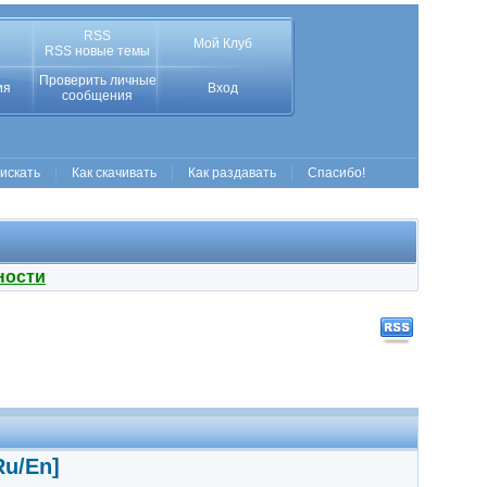
RSS
Мой Клуб
RSS новые темы
Проверить личные
ия
Вход
сообщения
 искать
Как скачивать
Как раздавать
Спасибо!
ности
Ru/En]