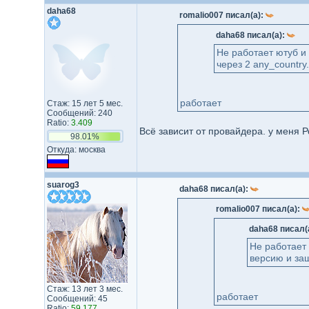
daha68
romalio007 писал(а):
daha68 писал(а):
Не работает ютуб и
через 2 any_country
работает
Стаж: 15 лет 5 мес.
Сообщений: 240
Ratio:
3.409
Всё зависит от провайдера. у меня Р
98.01%
Откуда: москва
suarog3
daha68 писал(а):
romalio007 писал(а):
daha68 писал(
Не работает 
версию и заш
Стаж: 13 лет 3 мес.
работает
Сообщений: 45
Ratio:
59.177