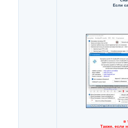
Сна
Если с
в 
Также, если 