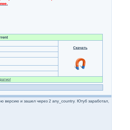
мме.
rrent
Скачать
ратио!
ю версию и зашел через 2 any_country. Ютуб заработал,