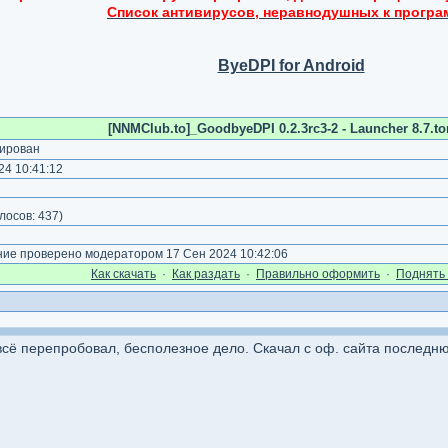
Список антивирусов, неравнодушных к програ
ByeDPI for Android
[NNMClub.to]_GoodbyeDPI 0.2.3rc3-2 - Launcher 8.7.to
ирован
4 10:41:12
)
лосов:
437
)
е проверено модератором 17 Сен 2024 10:42:06
Как cкачать
·
Как раздать
·
Правильно оформить
·
Поднять 
 всё перепробовал, бесполезное дело. Скачал с оф. сайта последню