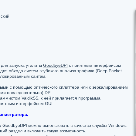
йский
 для запуска утилиты
GoodbyeDPI
с понятным интерфейсом
для обхода систем глубокого анализа трафика (Deep Packet
аблокированным сайтам.
ыми с помощью оптического сплиттера или с зеркалированием
ми последовательно) DPI.
граммистом
ValdikSS
, к ней прилагается программа
внятным интерфейсом GUI.
инистратора.
о GoodbyeDPI можно использовать в качестве службы Windows.
ющий раздел и включить такую возможность.