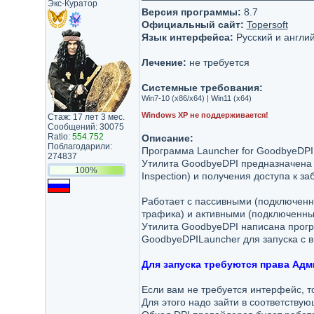
Экс-Куратор
Версия программы:
8.7
Официальный сайт:
Topersoft
Язык интерфейса:
Русский и англи
Лечение:
не требуется
Системные требования:
Win7-10 (x86/x64) | Win11 (x64)
Windows XP не поддерживается!
Стаж: 17 лет 3 мес.
Сообщений: 30075
Ratio:
554.752
Описание:
Поблагодарили:
Программа Launcher for GoodbyeDPI
274837
Утилита GoodbyeDPI предназначена 
100%
Inspection) и получения доступа к з
Работает с пассивными (подключенн
трафика) и активными (подключенны
Утилита GoodbyeDPI написана про
GoodbyeDPILauncher для запуска с 
Для запуска требуются права Адм
Если вам не требуется интерфейс, т
Для этого надо зайти в соответству