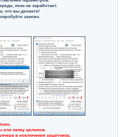
ставление параметров.
реди, пока не заработает.
, что вы делаете!
опробуйте заново.
dows,
ы или папку целиком.
унчера в исключения защитника.