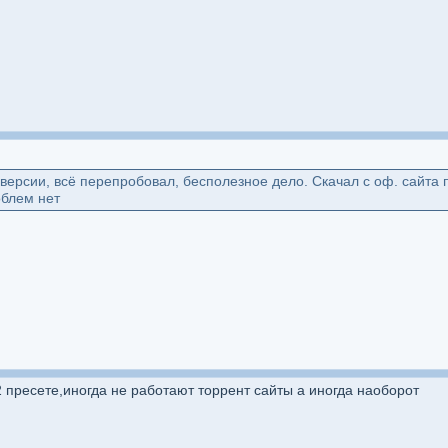
 версии, всё перепробовал, бесполезное дело. Скачал с оф. сайта
облем нет
2 пресете,иногда не работают торрент сайты а иногда наоборот