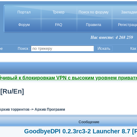
Портал
Трекер
Поиск по форуму
Закладки
Форум
FAQ
Правила
Регистрац
Нас вместе: 4 268 259
ое
Поиск :
Как
йчивый к блокировкам VPN с высоким уровнем приват
 [Ru/En]
Архив торрентов
->
Архив Программ
Сообщение
GoodbyeDPI 0.2.3rc3-2 Launcher 8.7 [