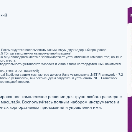
ский
ц. Рекомендуется использовать как минимум двухъядерный процессор.
,5 ГБ при выполнении на виртуальной машине)
00 МБ) свободного места в зависимости от установленных компонентов; обычно
ного места.
водительности установите Windows и Visual Studio на твердотельный накопитель
 (1280 на 720 пикселей).
Visual Studio на вашем компьютере должна быть установлена .NET Framework 4.7.2
облем с установкой, мы рекомендуем загрузить и установить .NET Framework
олее поздней версии.
егрированное комплексное решение для групп любого размера с
и масштабу. Воспользуйтесь полным набором инструментов и
ожных корпоративных приложений и управления ими.