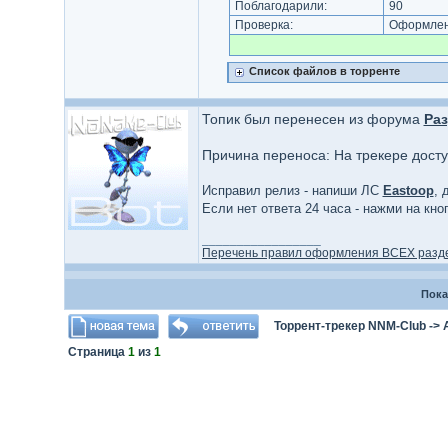
Поблагодарили:
90
Проверка:
Оформлени
Список файлов в торренте
Топик был перенесен из форума
Раз
Причина переноса: На трекере дост
Исправил релиз - напиши ЛС
Eastoop
, 
Если нет ответа 24 часа - нажми на кн
_________________
Перечень правил оформления ВСЕХ разд
Пока
Торрент-трекер NNM-Club
->
Страница
1
из
1