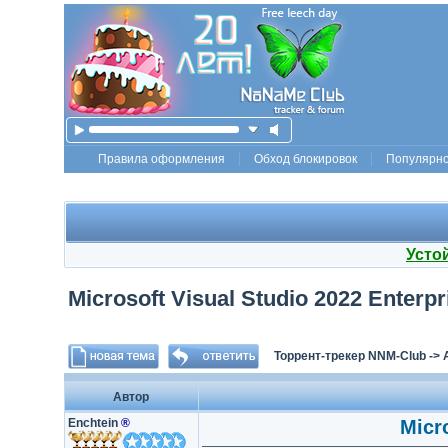
Правила оформления
Обход блокировок
Популярн
Усто
Microsoft Visual Studio 2022 Enterpri
Торрент-трекер NNM-Club
->
Автор
Enchtein
®
Micro