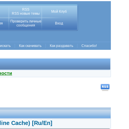
RSS
Мой Клуб
RSS новые темы
Проверить личные
ия
Вход
сообщения
 искать
Как скачивать
Как раздавать
Спасибо!
ности
fline Cache) [Ru/En]