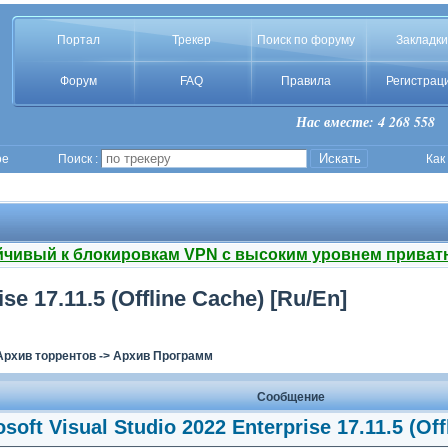
Портал
Трекер
Поиск по форуму
Закладки
Форум
FAQ
Правила
Регистрац
Нас вместе: 4 268 558
ое
Поиск :
Как
йчивый к блокировкам VPN с высоким уровнем приват
se 17.11.5 (Offline Cache) [Ru/En]
Архив торрентов
->
Архив Программ
Сообщение
soft Visual Studio 2022 Enterprise 17.11.5 (Of