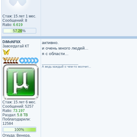
Стаж: 15 лет 1 мес.
Сообщений: 8
Ratio:
6.619
57.26%
DiMoNFliX
активно.
Завсегдатай КТ
и очень много людей...
я с области...
_________________
А ведь каждый о чем-то молчит...
Стаж: 15 лет 6 мес.
Сообщений: 5257
Ratio:
73.197
Раздал:
5.8 TB
Поблагодарили:
12584
100%
Откуда: Венера,