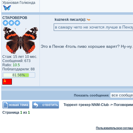
Урановая Голконда
CTAPOBEPOB
kuznesk писал(а):
в самару чето не хочется лучше в Пензу
Это в Пензе 4толь пиво хорошее варят? Ну-ну
Стаж: 15 лет 10 мес.
Сообщений: 673
Ratio:
10.5
Поблагодарили: 88
81.56%
Показать сообщения:
Торрент-трекер NNM-Club
->
Поговорим
Страница
1
из
1
Пользовательское соглаш