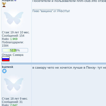
Antipirat
®
Посетители и пользователи nnm-club.info отзови
_________________
Пиво "вакцина" от РАБОТЫ!
Стаж: 19 лет 10 мес.
Сообщений: 154
Ratio:
1.969
Поблагодарили:
1584
52.76%
Откуда: Самара
kuznesk
в самару чето не хочется лучше в Пензу- тут н
Стаж: 18 лет 9 мес.
Сообщений: 31
Ratio:
2.642