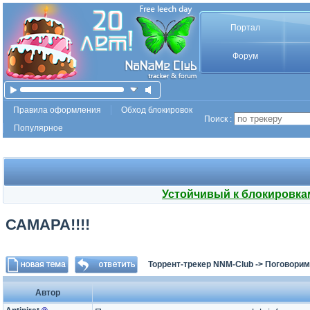
Портал
Форум
Правила оформления
Обход блокировок
Поиск :
Популярное
Устойчивый к блокировка
САМАРА!!!!
Торрент-трекер NNM-Club
->
Поговорим
Автор