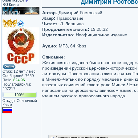
ohotnik2014
®
Димитрий Ростовск
RG Книги
Автор:
Димитрий Ростовский
Жанр:
Православие
Читает:
Л. Лепшина
Продолжительность:
19:25:32
Издательство:
Неофициальное издание
Аудио:
MP3, 64 Kbps
Описание:
Жития святых издавна были основным содерж
произведений русской церковно-исторической
Стаж: 12 лет 7 мес.
литературы. Повествования о жизни святых П
Сообщений: 7659
в Минеях-Четьих по порядку месяцев и дней к
Ratio:
824.96
Поблагодарили:
известных сочинений такого рода Минеи-Четьи
497217
написанные на церковно-славянском языке, с 
100%
чтением русского православного народа.
Откуда: Солнечный
Крым
Дополнительная информация: