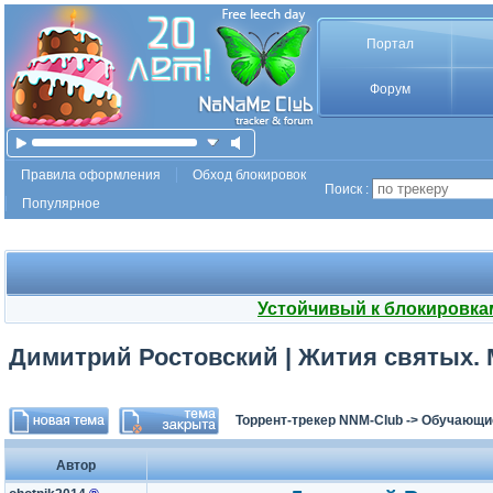
Портал
Форум
Правила оформления
Обход блокировок
Поиск :
Популярное
Устойчивый к блокировка
Димитрий Ростовский | Жития святых. М
Торрент-трекер NNM-Club
->
Обучающи
Автор