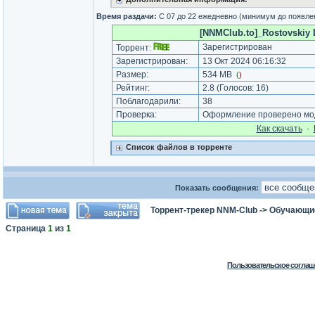
Время раздачи:
С 07 до 22 ежедневно (минимум до появле
[NNMClub.to]_Rostovskiy Di
Зарегистрирован
Торрент:
Зарегистрирован:
13 Окт 2024 06:16:32
Размер:
534 MB
(
)
Рейтинг:
2.8
(Голосов:
16
)
Поблагодарили:
38
Проверка:
Оформление проверено мод
Как cкачать
·
Список файлов в торренте
Показать сообщения:
Торрент-трекер NNM-Club
->
Обучающи
Страница
1
из
1
Пользовательское соглаш