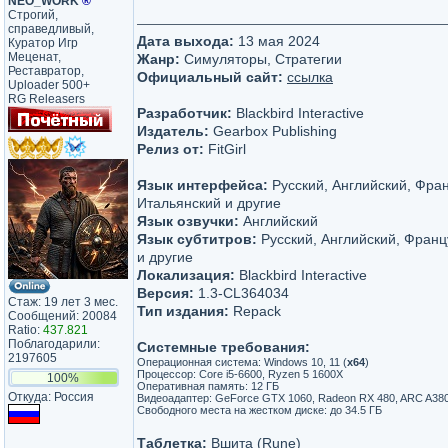
NEO_WORK
®
Строгий,
справедливый,
Дата выхода:
13 мая 2024
Куратор Игр
Меценат,
Жанр:
Симуляторы, Стратегии
Реставратор,
Официальный сайт:
ссылка
Uploader 500+
RG Releasers
Разработчик:
Blackbird Interactive
Издатель:
Gearbox Publishing
Релиз от:
FitGirl
Язык интерфейса:
Русский, Английский, Фран
Итальянский и другие
Язык озвучки:
Английский
Язык субтитров:
Русский, Английский, Франц
и другие
Локализация:
Blackbird Interactive
Версия:
1.3-CL364034
Стаж: 19 лет 3 мес.
Тип издания:
Repack
Сообщений: 20084
Ratio:
437.821
Поблагодарили:
Системные требования:
2197605
Операционная система: Windows 10, 11 (
х64
)
Процессор: Core i5-6600, Ryzen 5 1600X
100%
Оперативная память: 12 ГБ
Откуда: Россия
Видеоадаптер: GeForce GTX 1060, Radeon RX 480, ARC A38
Свободного места на жестком диске: до 34.5 ГБ
Таблетка:
Вшита (Rune)