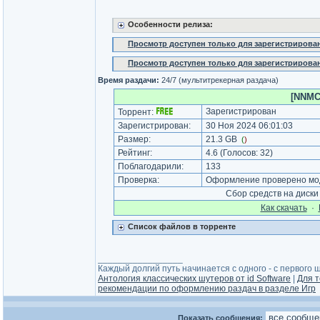
Особенности релиза:
Просмотр доступен только для зарегистрирова
Просмотр доступен только для зарегистрирова
Время раздачи:
24/7 (мультитрекерная раздача)
[NNMCl
Зарегистрирован
Торрент:
Зарегистрирован:
30 Ноя 2024 06:01:03
Размер:
21.3 GB
(
)
Рейтинг:
4.6
(Голосов:
32
)
Поблагодарили:
133
Проверка:
Оформление проверено мод
Сбор средств на диск
Как cкачать
·
Список файлов в торренте
_________________
Каждый долгий путь начинается с одного - с первого ша
Антология классических шутеров от id Software
|
Для т
рекомендации по оформлению раздач в разделе Игр
Показать сообщения: