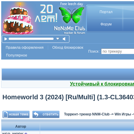
Портал
Форум
Правила оформления
Обход блокировок
Поиск :
Популярное
Устойчивый к блокировка
Homeworld 3 (2024) [Ru/Multi] (1.3-CL36403
Торрент-трекер NNM-Club
->
Win Игры
-
Автор