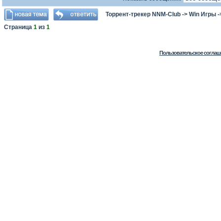
Торрент-трекер NNM-Club
->
Win Игры
-
Страница
1
из
1
Пользовательское соглаш