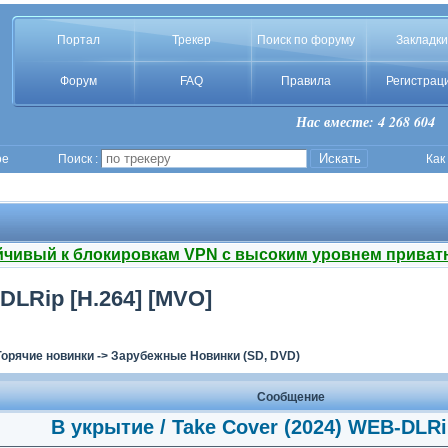
Портал
Трекер
Поиск по форуму
Закладки
Форум
FAQ
Правила
Регистрац
Нас вместе: 4 268 604
ое
Поиск :
Как
йчивый к блокировкам VPN с высоким уровнем приват
DLRip [H.264] [MVO]
Горячие новинки
->
Зарубежные Новинки (SD, DVD)
Сообщение
В укрытие / Take Cover (2024) WEB-DLRi