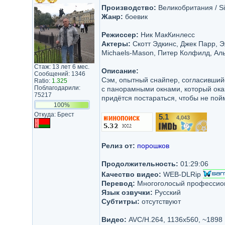
Производство:
Великобритания / Si
Жанр:
боевик
Режиссер:
Ник МакКинлесс
Актеры:
Скотт Эдкинс, Джек Парр, 
Michaels-Mason, Питер Колфилд, Аль
Стаж: 13 лет 6 мес.
Описание:
Сообщений: 1346
Сэм, опытный снайпер, согласивший
Ratio:
1.325
Поблагодарили:
с панорамными окнами, который ока
75217
придётся постараться, чтобы не пойм
100%
Откуда: Брест
5.1
4,043
/10
Релиз от:
порошков
Продолжительность:
01:29:06
Качество видео:
WEB-DLRip
Перевод:
Многоголосый профессио
Язык озвучки:
Русский
Субтитры:
отсутствуют
Видео:
AVC/H.264, 1136x560, ~1898