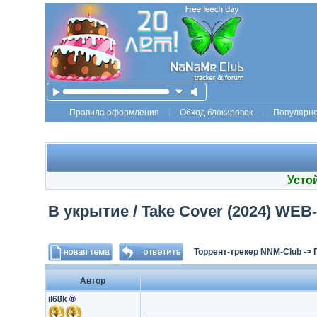
Правила оформления
Обход блокировок
Популярн
Усто
В укрытие / Take Cover (2024) WEB-
Торрент-трекер NNM-Club
->
Автор
il68k
®