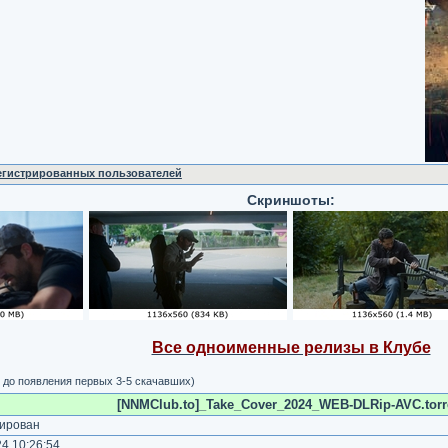
регистрированных пользователей
Скриншоты:
Все одноименные релизы в Клубе
 до появления первых 3-5 скачавших)
[NNMClub.to]_Take_Cover_2024_WEB-DLRip-AVC.torr
ирован
4 10:26:54