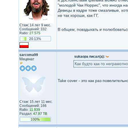
К достоинствам фильма можно отнест
"молодой Чак Норрис", что иногда на
Девицы в кадре тоже смазливые, хот
не так хороши, как ГГ.
Стаж: 14 лет 9 мес.
Сообщений: 332
В общем, повздыхать и полюбовать
Ratio:
27.575
20.13%
sarcoma99
sukaopa писал(а):
Меценат
Как будто как-то неграмотн
Take cover - это как раз повелительн
Стаж: 15 лет 11 мес.
Сообщений: 166
Ratio:
11.939
Раздал:
47.97 TB
100%