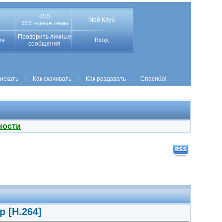
RSS
Мой Клуб
RSS новые темы
Проверить личные
ия
Вход
сообщения
 искать
Как скачивать
Как раздавать
Спасибо!
ности
p [H.264]