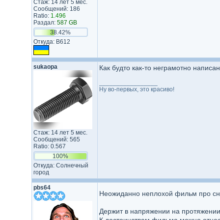
Стаж: 14 лет 5 мес.
Сообщений: 186
Ratio:
1.496
Раздал:
587 GB
38.42%
Откуда: B612
sukaopa
Как будто как-то неграмотно написа
_________________
Ну во-первых, это красиво!
Стаж: 14 лет 5 мес.
Сообщений: 565
Ratio: 0.567
100%
Откуда: Солнечный
город
pbs64
Неожиданно неплохой фильм про сн
Держит в напряжении на протяжении 