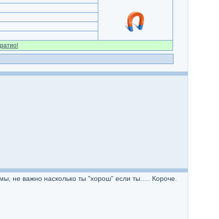
ратио!
мы, не важно насколько ты "хорош" если ты..... Короче.