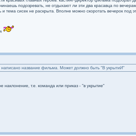
и красивых главных героев: кастинг-директор фильма подобрал дв
чинаешь подозревать, не отдыхают ли эти два красавца по вечерам
ь и тема сисек не раскрыта. Вполне можно скоротать вечерок под 
ся
о написано название фильма. Может должно быть "В укрытиИ"
ое наклонение, т.е. команда или приказ - "в укрытие"