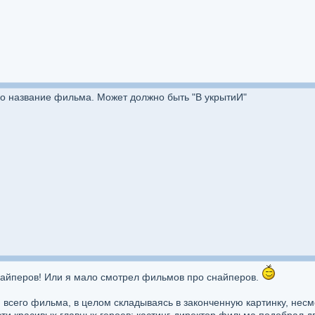
но название фильма. Может должно быть "В укрытиИ"
айперов! Или я мало смотрел фильмов про снайперов.
всего фильма, в целом складываясь в законченную картинку, нес