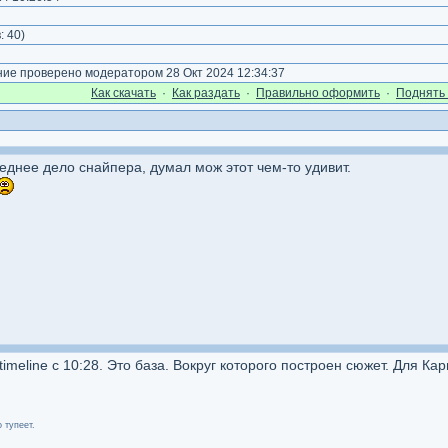
)
:
40
)
е проверено модератором 28 Окт 2024 12:34:37
Как cкачать
·
Как раздать
·
Правильно оформить
·
Поднять 
днее дело снайпера, думал мож этот чем-то удивит.
meline с 10:28. Это база. Вокруг которого построен сюжет. Для Кар
 тупеет.