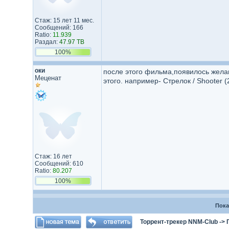
Стаж: 15 лет 11 мес.
Сообщений: 166
Ratio:
11.939
Раздал:
47.97 TB
100%
оки
после этого фильма,появилось жела
Меценат
этого. например- Стрелок / Shooter (
Стаж: 16 лет
Сообщений: 610
Ratio:
80.207
100%
Пока
Торрент-трекер NNM-Club
->