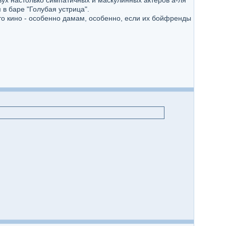
ух настолько симпатичных и маскулинных актёров а-ля
 в баре "Голубая устрица".
это кино - особенно дамам, особенно, если их бойфренды