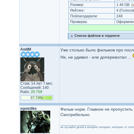
Размер:
1.46 GB
(
Рейтинг:
4
(Голосов
Поблагодарили:
248
Проверка:
Оформлени
Список файлов в торренте
AndiM
Уже столько было фильмов про после
Не, не удивил - еле доперемотал ...
Стаж: 14 лет 7 мес.
Сообщений: 140
Ratio:
20.759
97.74%
egoistlike
Фильм норм. Главное не пропустить ti
Смотрибельно.
_________________
не пускайте детей в интернет интернет, интернет от этого