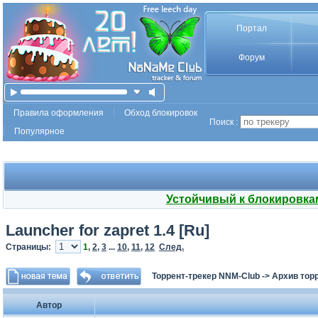
Портал
Форум
Правила оформления
Обход блокировок
Поиск :
Популярное
Устойчивый к блокировка
Launcher for zapret 1.4 [Ru]
Страницы:
1
,
2
,
3
...
10
,
11
,
12
След.
Торрент-трекер NNM-Club
->
Архив тор
Автор