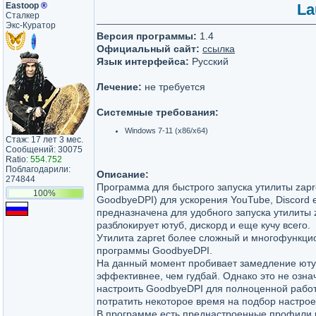
Eastoop
®
La
Сталкер
Экс-Куратор
Версия программы:
1.4
Официальный сайт:
ссылка
Язык интерфейса:
Русский
Лечение:
не требуется
Системные требования:
Windows 7-11 (x86/x64)
Стаж: 17 лет 3 мес.
Сообщений: 30075
Ratio:
554.752
Поблагодарили:
Описание:
274844
Программа для быстрого запуска утилиты zapr
100%
GoodbyeDPI) для ускорения YouTube, Discord 
предназначена для удобного запуска утилиты z
разблокирует ютуб, дискорд и еще кучу всего.
Утилита zapret более сложный и многофункци
программы GoodbyeDPI.
На данный момент пробивает замедление юту
эффективнее, чем гудбай. Однако это не озна
настроить GoodbyeDPI для полноценной работ
потратить некоторое время на подбор настрое
В программе есть преднастроенные профили 