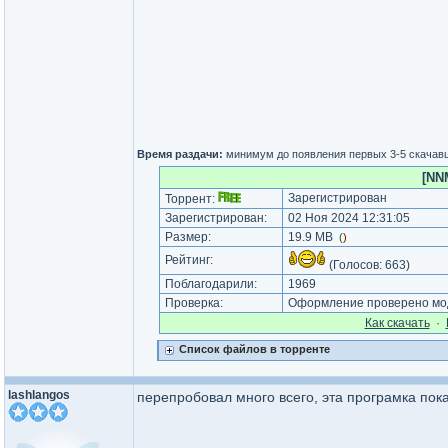
Время раздачи:
минимум до появления первых 3-5 скачав
[NNM
Зарегистрирован
Торрент:
Зарегистрирован:
02 Ноя 2024 12:31:05
Размер:
19.9 MB
(
)
Рейтинг:
(Голосов:
663
)
Поблагодарили:
1969
Проверка:
Оформление проверено мод
Как cкачать
·
Список файлов в торренте
lashlangos
перепробовал много всего, эта програмка пока