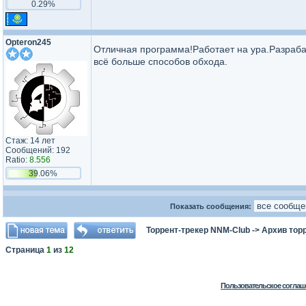
0.29%
Opteron245
Отличная программа!Работает на ура.Разраба
всё больше способов обхода.
Стаж: 14 лет
Сообщений: 192
Ratio:
8.556
39.06%
Показать сообщения:
Торрент-трекер NNM-Club
->
Архив тор
Страница
1
из
12
Пользовательское соглаш