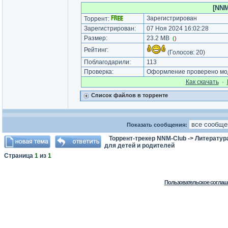
[NNM
Зарегистрирован
Торрент:
Зарегистрирован:
07 Ноя 2024 16:02:28
Размер:
23.2 MB
(
)
Рейтинг:
(Голосов:
20
)
Поблагодарили:
113
Проверка:
Оформление проверено мод
Как cкачать
·
Список файлов в торренте
Показать сообщения:
Торрент-трекер NNM-Club
->
Литератур
для детей и родителей
Страница
1
из
1
Пользовательское соглаш