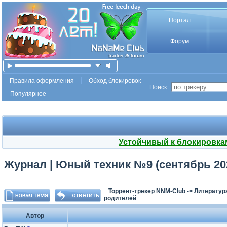
Портал
Форум
Правила оформления
Обход блокировок
Поиск :
Популярное
Устойчивый к блокировка
Журнал | Юный техник №9 (сентябрь 202
Торрент-трекер NNM-Club
->
Литератур
родителей
Автор