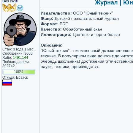
BesTW
®
Журнал | Юн
Издательство:
ООО "Юный техник"
Жанр:
Детский познавательный журнал
Формат:
PDF
Качество:
Обработанный скан
Иллюстрации:
Цветные и черно-белые
Описание:
Стаж: 3 года 1 мес.
"Юный техник" - ежемесячный детско-юношеск
Сообщений: 3600
технике. В популярном виде доносит до читат
Ratio:
1491.144
очередь школьника) достижения отечественно
Поблагодарили:
302742
науки, техники, производства.
100%
Откуда: Братск