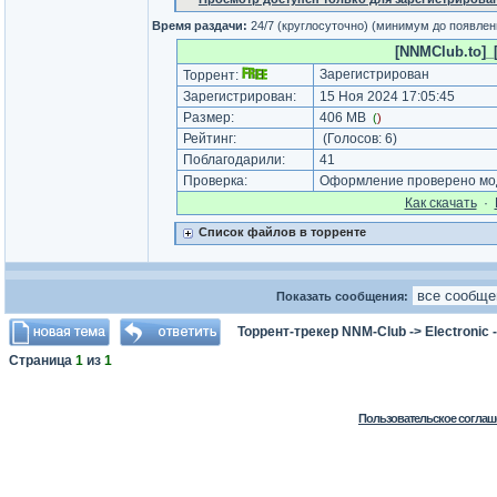
Время раздачи:
24/7 (круглосуточно) (минимум до появлен
[NNMClub.to]_[n
Зарегистрирован
Торрент:
Зарегистрирован:
15 Ноя 2024 17:05:45
Размер:
406 MB
(
)
Рейтинг:
(Голосов:
6
)
Поблагодарили:
41
Проверка:
Оформление проверено мод
Как cкачать
·
Список файлов в торренте
Показать сообщения:
Торрент-трекер NNM-Club
->
Electronic
Страница
1
из
1
Пользовательское соглаш