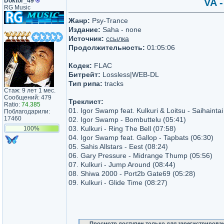
Doktor_49
®
VA -
RG Music
Жанр:
Psy-Trance
Издание:
Saha - none
Источник:
ссылка
Продолжительность:
01:05:06
Кодек:
FLAC
Битрейт:
Lossless|WEB-DL
Тип рипа:
tracks
Стаж: 9 лет 1 мес.
Сообщений: 479
Треклист:
Ratio:
74.385
01. Igor Swamp feat. Kulkuri & Loitsu - Saihaintai
Поблагодарили:
17460
02. Igor Swamp - Bombuttelu (05:41)
03. Kulkuri - Ring The Bell (07:58)
100%
04. Igor Swamp feat. Gallop - Tapbats (06:30)
05. Sahis Allstars - Eest (08:24)
06. Gary Pressure - Midrange Thump (05:56)
07. Kulkuri - Jump Around (08:44)
08. Shiwa 2000 - Port2b Gate69 (05:28)
09. Kulkuri - Glide Time (08:27)
Просмотр доступен только для зарегистрирова