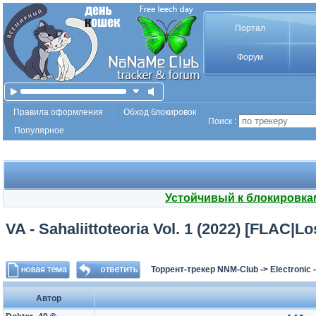
Портал
Форум
Правила оформления
Обход блокировок
Поиск :
Популярное
Устойчивый к блокировка
VA - Sahaliittoteoria Vol. 1 (2022) [FLAC
Торрент-трекер NNM-Club
->
Electronic
Автор