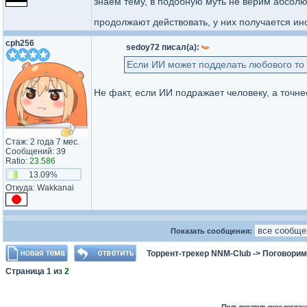
знаем тему, в подобную муть не верим абсолют
продолжают действовать, у них получается ин
cph256
sedoy72 писал(а):
Если ИИ может подделать любового то 
Не факт, если ИИ подражает человеку, а точне
Стаж: 2 года 7 мес.
Сообщений: 39
Ratio:
23.586
13.09%
Откуда: Wakkanai
Показать сообщения:
Торрент-трекер NNM-Club
->
Поговорим
Страница
1
из
2