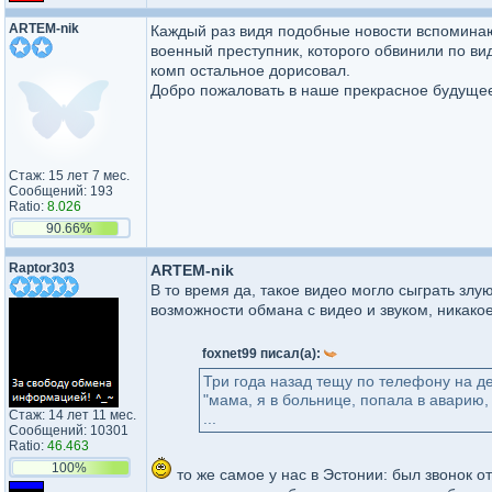
ARTEM-nik
Каждый раз видя подобные новости вспоминаю
военный преступник, которого обвинили по ви
комп остальное дорисовал.
Добро пожаловать в наше прекрасное будущее
Стаж: 15 лет 7 мес.
Сообщений: 193
Ratio:
8.026
90.66%
Raptor303
ARTEM-nik
В то время да, такое видео могло сыграть злу
возможности обмана с видео и звуком, никако
foxnet99 писал(а):
Три года назад тещу по телефону на д
"мама, я в больнице, попала в аварию,
Стаж: 14 лет 11 мес.
...
Сообщений: 10301
Ratio:
46.463
100%
то же самое у нас в Эстонии: был звонок от