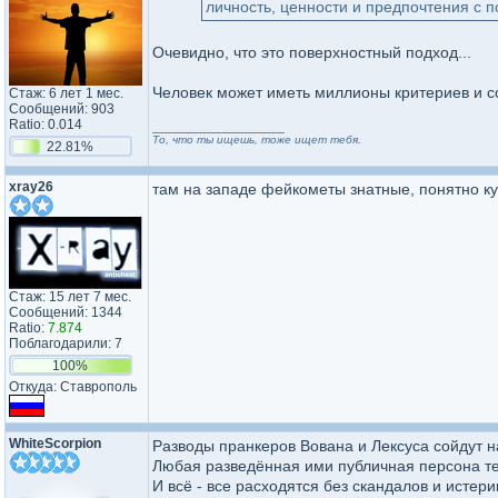
личность, ценности и предпочтения с 
Очевидно, что это поверхностный подход...
Человек может иметь миллионы критериев и с
Стаж: 6 лет 1 мес.
Сообщений: 903
Ratio: 0.014
_________________
То, что ты ищешь, тоже ищет тебя.
22.81%
xray26
там на западе фейкометы знатные, понятно куд
Стаж: 15 лет 7 мес.
Сообщений: 1344
Ratio:
7.874
Поблагодарили: 7
100%
Откуда: Ставрополь
WhiteScorpion
Разводы пранкеров Вована и Лексуса сойдут н
Любая разведённая ими публичная персона тепе
И всё - все расходятся без скандалов и истери