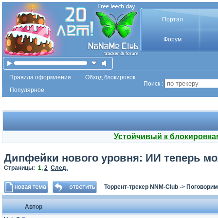
Портал
Форум
Правила оформления
Обход блокировок
Поиск :
Популярное
Устойчивый к блокировка
Дипфейки нового уровня: ИИ теперь м
Страницы:
1
,
2
След.
Торрент-трекер NNM-Club
->
Поговорим
Автор