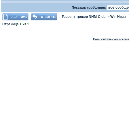
Показать сообщения:
Торрент-трекер NNM-Club
->
Win Игры
-
Страница
1
из
1
Пользовательское соглаш