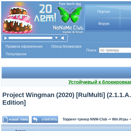
Портал
Форум
Правила оформления
Обход блокировок
Поиск :
Популярное
Устойчивый к блокировка
Project Wingman (2020) [Ru/Multi] (2.1.1.A
Edition]
Торрент-трекер NNM-Club
->
Win Игры
-