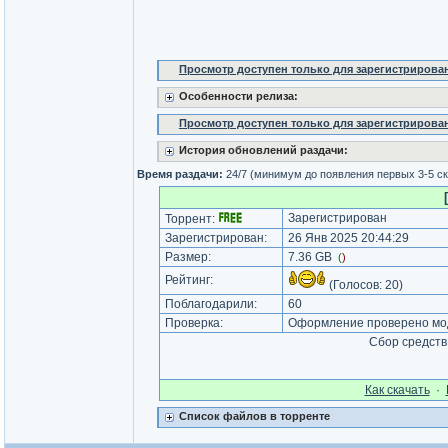
Просмотр доступен только для зарегистрирова
Особенности релиза:
Просмотр доступен только для зарегистрирова
История обновлений раздачи:
Время раздачи:
24/7 (минимум до появления первых 3-5 с
Зарегистрирован
Торрент:
Зарегистрирован:
26 Янв 2025 20:44:29
Размер:
7.36 GB
(
)
Рейтинг:
(Голосов:
20
)
Поблагодарили:
60
Проверка:
Оформление проверено мод
Сбор средств
Как cкачать
·
Список файлов в торренте