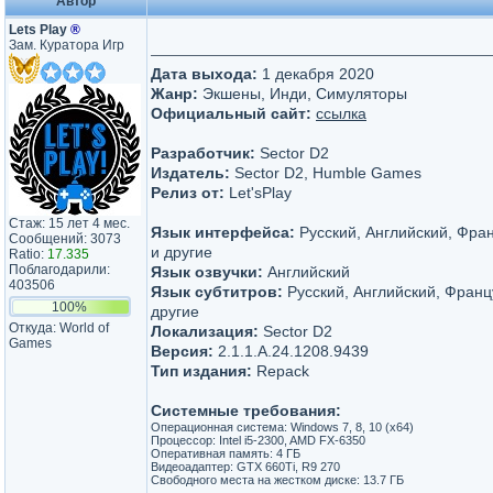
Автор
Lets Play
®
Зам. Куратора Игр
Дата выхода:
1 декабря 2020
Жанр:
Экшены, Инди, Симуляторы
Официальный сайт:
ссылка
Разработчик:
Sector D2
Издатель:
Sector D2, Humble Games
Релиз от:
Let'sРlay
Стаж: 15 лет 4 мес.
Язык интерфейса:
Русский, Английский, Фра
Сообщений: 3073
и другие
Ratio:
17.335
Поблагодарили:
Язык озвучки:
Английский
403506
Язык субтитров:
Русский, Английский, Франц
100%
другие
Откуда: World of
Локализация:
Sector D2
Games
Версия:
2.1.1.A.24.1208.9439
Тип издания:
Repack
Системные требования:
Операционная система: Windows 7, 8, 10 (x64)
Процессор: Intel i5-2300, AMD FX-6350
Оперативная память: 4 ГБ
Видеоадаптер: GTX 660Ti, R9 270
Свободного места на жестком диске: 13.7 ГБ