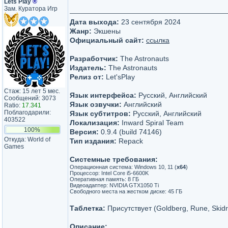
Lets Play
®
Зам. Куратора Игр
Дата выхода:
23 сентября 2024
Жанр:
Экшены
Официальный сайт:
ссылка
Разработчик:
The Astronauts
Издатель:
The Astronauts
Релиз от:
Let'sРlay
Стаж: 15 лет 5 мес.
Язык интерфейса:
Русский, Английский
Сообщений: 3073
Язык озвучки:
Английский
Ratio:
17.341
Поблагодарили:
Язык субтитров:
Русский, Английский
403522
Локализация:
Inward Spiral Team
100%
Версия:
0.9.4 (build 74146)
Откуда: World of
Тип издания:
Repack
Games
Системные требования:
Операционная система: Windows 10, 11 (
x64
)
Процессор: Intel Core i5-6600K
Оперативная память: 8 ГБ
Видеоадаптер: NVIDIA GTX1050 Ti
Свободного места на жестком диске: 45 ГБ
Таблетка:
Присутствует (Goldberg, Rune, Skid
Описание: