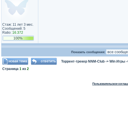
Стаж: 11 лет 3 мес.
Сообщений: 5
Ratio:
16.372
100%
Показать сообщения:
Торрент-трекер NNM-Club
->
Win Игры
-
Страница
1
из
2
Пользовательское соглаш