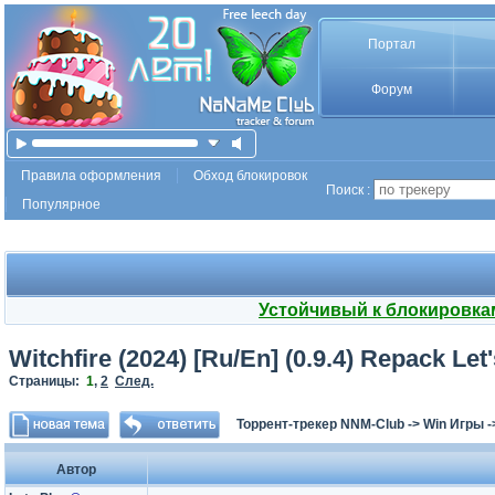
Портал
Форум
Правила оформления
Обход блокировок
Поиск :
Популярное
Устойчивый к блокировка
Witchfire (2024) [Ru/En] (0.9.4) Repack Let
Страницы:
1
,
2
След.
Торрент-трекер NNM-Club
->
Win Игры
-
Автор