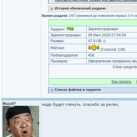
Просмотр доступен только для зарегистрирова
История обновлений раздачи:
Время раздачи:
24/7 (минимум до появления первых 3-5 с
Зарегистрирован
Торрент:
Зарегистрирован:
08 Июл 2026 07:54:04
Размер:
47.9 GB
(
)
Рейтинг:
(Голосов:
136
)
Поблагодарили:
456
Проверка:
Оформление проверено мод
Сбор средств
Как cкачать
·
Список файлов в торренте
Muza97
надо будет глянуть, спасибо за релиз.