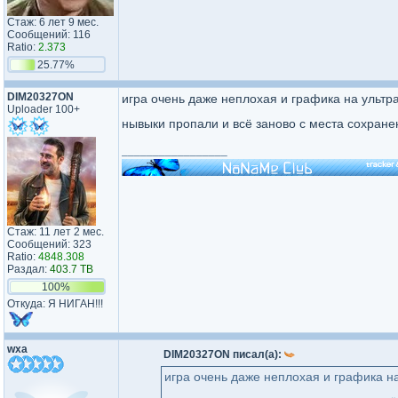
Стаж: 6 лет 9 мес.
Сообщений: 116
Ratio:
2.373
25.77%
DIM20327ON
игра очень даже неплохая и графика на ультр
Uploader 100+
нывыки пропали и всё заново с места сохран
_________________
Стаж: 11 лет 2 мес.
Сообщений: 323
Ratio:
4848.308
Раздал:
403.7 TB
100%
Откуда: Я НИГАН!!!
wxa
DIM20327ON писал(а):
игра очень даже неплохая и графика на