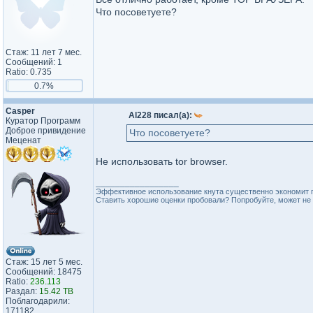
Что посоветуете?
Стаж: 11 лет 7 мес.
Сообщений: 1
Ratio: 0.735
0.7%
Casper
Al228 писал(а):
Куратор Программ
Доброе привидение
Что посоветуете?
Меценат
Не использовать tor browser.
_________________
Эффективное использование кнута существенно экономит 
Ставить хорошие оценки пробовали? Попробуйте, может не 
Стаж: 15 лет 5 мес.
Сообщений: 18475
Ratio:
236.113
Раздал:
15.42 TB
Поблагодарили:
171182