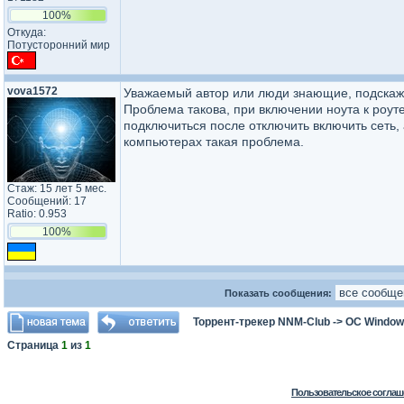
100%
Откуда:
Потусторонний мир
vova1572
Уважаемый автор или люди знающие, подскажит
Проблема такова, при включении ноута к роут
подключиться после отключить включить сеть, 
компьютерах такая проблема.
Стаж: 15 лет 5 мес.
Сообщений: 17
Ratio: 0.953
100%
Показать сообщения:
Торрент-трекер NNM-Club
->
ОС Window
Страница
1
из
1
Пользовательское соглаш