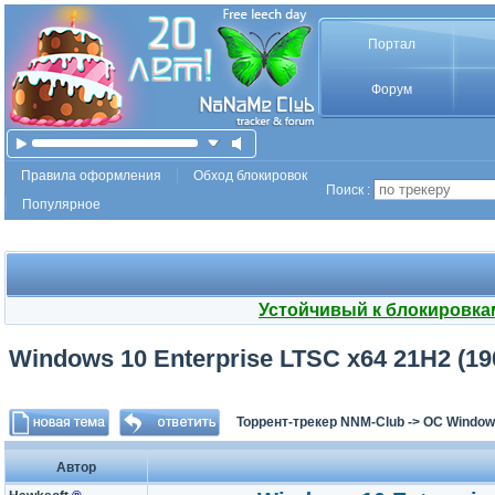
Портал
Форум
Правила оформления
Обход блокировок
Поиск :
Популярное
Устойчивый к блокировка
Windows 10 Enterprise LTSC x64 21H2 (19
Торрент-трекер NNM-Club
->
ОС Window
Автор