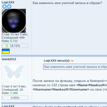
Logi-XXX
Как изменить имя учетной записи в образе?
Стаж: 15 лет 5 мес.
Сообщений: 699
Ratio:
5.722
19.72%
bomb2012
Logi-XXX писал(а):
Как изменить имя учетной записи в обр
После записи на флешку, открыть в Noterpsd+
начиная со 132 строки имя
<Name>Hawksoft<
Стаж: 6 лет 6 мес.
<Username>Hawksoft</Username>
на свое (та
Сообщений: 18
Ratio:
1.368
0.05%
Logi-XXX