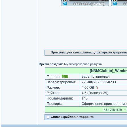
Просмотр доступен только для зарегистрирова
Время раздачи:
Мультитрекерная раздача.
[NNMClub.to]_Window
Зарегистрирован
Торрент:
Зарегистрирован:
27 Янв 2025 22:46:33
Размер:
4.06 GB
(
)
Рейтинг:
4.5
(Голосов:
39
)
Поблагодарили:
140
Проверка:
Оформление проверено мод
Как cкачать
·
Список файлов в торренте