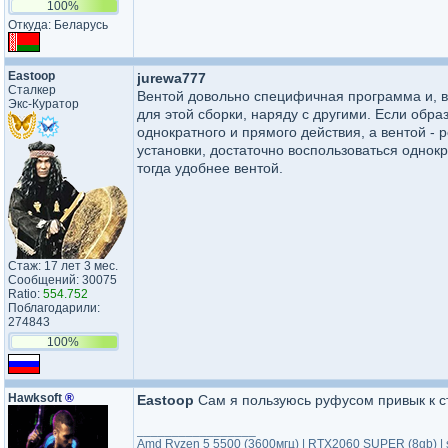
100%
Откуда: Беларусь
Eastoop
jurewa777
Сталкер
Вентой довольно специфичная программа и, во
Экс-Куратор
для этой сборки, наряду с другими. Если обра
однократного и прямого действия, а вентой -
установки, достаточно воспользоваться однок
тогда удобнее вентой.
Стаж: 17 лет 3 мес.
Сообщений: 30075
Ratio:
554.752
Поблагодарили:
274843
100%
Hawksoft
®
Eastoop
Сам я пользуюсь руфусом привык к с
_________________
Amd Ryzen 5 5500 (3600мгц) | RTX2060 SUPER (8gb) 