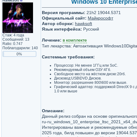
Hawksoft
®
Windows 10 Enterprise
Версия программы:
21h2 19044.5371
Официальный сайт:
Майкрософт
Автор сборки:
hawksoft
Язык интерфейса:
Русский
Стаж: 4 года
Сообщений: 13
Лечение:
в комплекте
Ratio: 0.747
Тип лекарства: Автоактивация Windows10Digital
Поблагодарили: 140
0%
Системные требования:
Процессор: Не менее 1ГГц или SoC.
Рекомендуемый объем ОЗУ:4Гб.
Свободное место на жёстком диске:20гб.
Дисковод:USB\DVD Дисков.
Монитор: разрешение 800\600 или выше.
Графический адаптер: поддержкой DirectX 9 
1.0 или выше
Описание:
Данный релиз собран на основе оригинального
ru-ru_windows_10_enterprise_ltsc_2021_x64_d
Интегрированы важные и рекомендуемые обно
2025 года, билд повышен до версии 19044.537