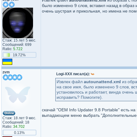
Извлек файл
autounattend.xml
из образа с 
было изменено 9 слов, вставил назад в образ
очень шустрая и прикольная, но имена не поме
Стаж: 15 лет 5 мес.
Сообщений: 699
Ratio:
5.722
19.72%
zvm
Logi-XXX писал(а):
Извлек файл
autounattend.xml
из обр
на свое имя, было изменено 9 слов, в
установилось и работает, винда очень 
исправить? Помогите).
скачай "OEM Info Updater 9.8 Portable" есть н
выпадающем меню выбрать "Дополнительные 
Стаж: 18 лет 9 мес.
Сообщений: 18
Ratio:
34.702
0.13%