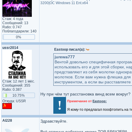
3200|ОС Windows 11 Ent.x64
Стаж: 4 года
Сообщений: 13
Ratio: 0.747
Поблагодарили: 140
0%
ussr2014
Eastoop писал(а):
jurewa777
Вентой довольно специфичная программ
использовать его и для этой сборки, на
представляют из себя молотки однократ
молотков. Если вам нужна флешка для 
Стаж: 12 лет 1 мес.
инструментом, а если вы расставляете 
Сообщений: 355
Ratio: 0.387
Ну при чём тут расстановка винд всем вокруг?
10.75%
!
Откуда: USSR
Примечание от
Eastoop:
Я кому-то предлагал поофтопить на т
Al228
Здравствуйте.
Всё отлично работает, кроме ТОР БРАУЗЕРА.