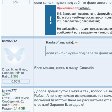
0%
если конфиг нужен под себя то фаил автогене
Примечание от
Eastoop:
5.6. Запрещен оверквотинг. Цитируйт
!
Если есть необходимость процитирова
2.3. оверпостинг, оверквотинг;
Не забывайте, что для редактировани
сообщений есть выделение нужного фр
bomb2012
Hawksoft писал(а):
если конфиг нужен под себя то фаил ав
Если можно, скинь в личку. Спасибо.
Стаж: 6 лет 6 мес.
Сообщений: 18
Ratio:
1.368
0.05%
jurewa777
Доброе время суток! Скажем так , вопрос на 
Rufus . А почему нельзя использовать тот самы
Стаж: 10 лет 9 мес.
полнейшЫй отстой! Даже не рассматриваются. 
Сообщений: 61
ответьте! Заранее Благодарю!
Ratio:
0.293
Раздал:
14.4 GB