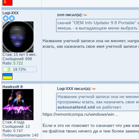
Logi-XXX
zvm писал(а):
скачай "OEM Info Updater 9.8 Portable"
жмешь - в выпадающем меню выбрать 
Название учетной записи она не меняет, наприм
юзать, как назначить свое имя учетной запис
Стаж: 15 лет 5 мес.
Сообщений: 699
Ratio:
5.722
19.72%
Hawksoft
®
Logi-XXX писал(а):
Название учетной записи она не меняет, 
программы юзать, как назначить свое 
autounattend.xml
не работает.
https://remontcompa.ru/windows/windows-10/1232-kak-izmenit-imya-uchetnoy-zapisi-i-papku-polzovatelya-v-windows-10.html
Стаж: 4 года
Если и это не поможет то означает что уже изм
Сообщений: 13
ни файлов твоих ничего да и тем более замен
Ratio: 0.747
Поблагодарили: 140