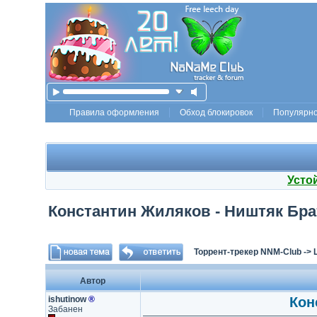
Правила оформления
Обход блокировок
Популярн
Усто
Константин Жиляков - Ништяк Брат
Торрент-трекер NNM-Club
->
Автор
ishutinow
®
Кон
Забанен