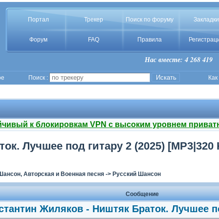
Портал
Трекер
Поиск по форуму
Закладки
Форум
FAQ
Правила
Регистрац
Нас вместе: 4 268 419
ое
Поиск :
Как
йчивый к блокировкам VPN с высоким уровнем приват
ок. Лучшее под гитару 2 (2025) [MP3|320
Шансон, Авторская и Военная песня
->
Русский Шансон
Сообщение
стантин Жиляков - Ништяк Браток. Лучшее по