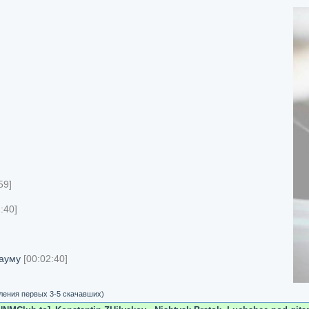
59]
:40]
бауму
[00:02:40]
ления первых 3-5 скачавших)