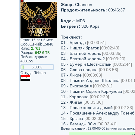
Жанр:
Chanson
Продолжительность:
00:46:37
Кодек:
MP3
Битрейт:
320 Kbps
Треклист:
Стаж: 15 лет 6 мес.
01 - Бригада
[00:03:51]
Сообщений: 15848
02 - Ништяк браток
[00:02:49]
Ratio:
2.761
Раздал:
642.6 TB
03 - Блатной король
[00:03:35]
Поблагодарили:
04 - Блатной король-2
[00:03:20]
438155
05 - Бумер и Шестисотый
[00:02:44]
6.33%
06 - Слово пацана
[00:03:56]
Откуда: Tehran
07 - Лихие
[00:03:03]
08 - Памяти Андрея Школина
[00:01:
09 - Биография
[00:02:31]
10 - Памяти Сергея Коржукова
[00:02
11 - Корлеоне
[00:02:29]
12 - Жиган
[00:03:36]
13 - После ходочки домой
[00:02:33]
14 - Посвящение Александру Розен
15 - Крыша
[00:02:03]
16 - Легенды 90-х
[00:02:41]
Время раздачи:
19:00-00:00 (минимум до появ