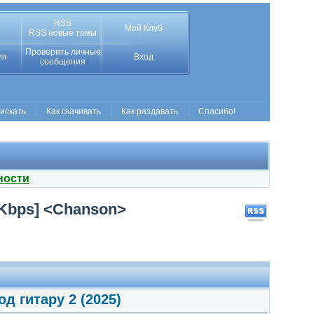
RSS
Мой Клуб
RSS новые темы
Проверить личные
ия
Вход
сообщения
 искать
Как скачивать
Как раздавать
Спасибо!
ности
 Kbps] <Chanson>
д гитару 2 (2025)