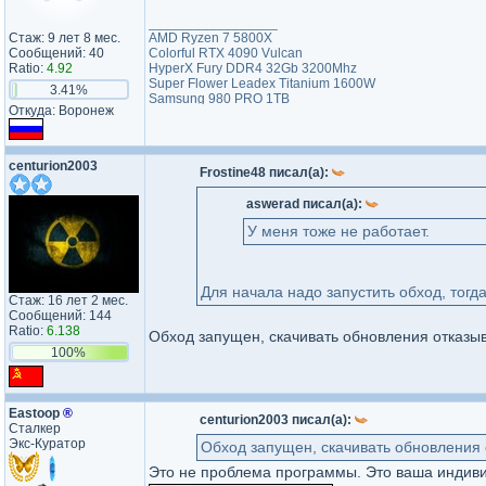
_________________
Стаж: 9 лет 8 мес.
AMD Ryzen 7 5800X
Сообщений: 40
Colorful RTX 4090 Vulcan
Ratio:
4.92
HyperX Fury DDR4 32Gb 3200Mhz
Super Flower Leadex Titanium 1600W
3.41%
Samsung 980 PRO 1TB
Откуда: Воронеж
Samsung 870 QVO 1TB
HDD RAID 1Tb
Benq Mobiuz EX2710Q 27" QHD IPS 165Hz
centurion2003
Frostine48 писал(а):
aswerad писал(а):
У меня тоже не работает.
Для начала надо запустить обход, тогд
Стаж: 16 лет 2 мес.
Сообщений: 144
Ratio:
6.138
Обход запущен, скачивать обновления отказыв
100%
Eastoop
®
centurion2003 писал(а):
Сталкер
Экс-Куратор
Обход запущен, скачивать обновления 
Это не проблема программы. Это ваша индиви