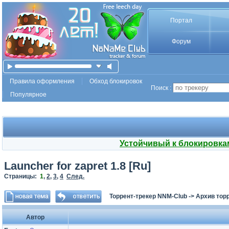
Портал
Форум
Правила оформления
Обход блокировок
Поиск :
Популярное
Устойчивый к блокировка
Launcher for zapret 1.8 [Ru]
Страницы:
1
,
2
,
3
,
4
След.
Торрент-трекер NNM-Club
->
Архив тор
Автор