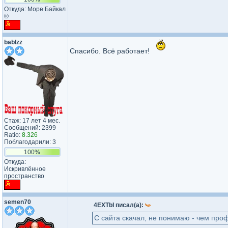
Откуда: Море Байкал
®
bablzz
Спасибо. Всё работает!
Стаж: 17 лет 4 мес.
Сообщений: 2399
Ratio:
8.326
Поблагодарили: 3
100%
Откуда:
Искривлённое
пространство
semen70
4EXTbI писал(а):
C сайта скачал, не понимаю - чем про