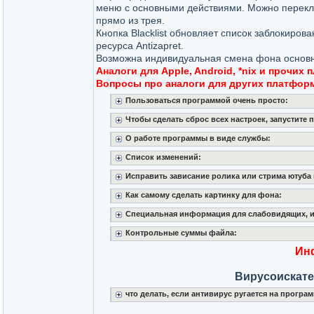
меню с основными действиями. Можно перек
прямо из трея.
Кнопка Blacklist обновляет список заблокиров
ресурса Antizapret.
Возможна индивидуальная смена фона основно
Аналоги для Apple, Android, *nix и прочи
Вопросы про аналоги для других платформ
Пользоваться программой очень просто:
Чтобы сделать сброс всех настроек, запустите 
О работе программы в виде службы:
Список изменений:
Исправить зависание ролика или стрима ютуба 
Как самому сделать картинку для фона:
Специальная информация для слабовидящих, и
Контрольные суммы файла:
Ин
Вирусоискате
что делать, если антивирус ругается на програм