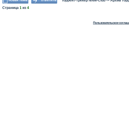
Торрент-трекер NNM-Club
->
Архив тор
Страница
1
из
4
Пользовательское соглаш