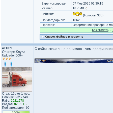
Зарегистрирован:
07 Фев 2025 01:30:15
Размер:
18.7 MB
(
)
Рейтинг:
(Голосов:
335
)
Поблагодарили:
1062
Проверка:
Оформление проверено мод
Как cкачать
·
Список файлов в торренте
4EXTbI
C сайта скачал, не понимаю - чем профинанси
Олигарх Клуба
Uploader 500+
_________________
Стаж: 15 лет 1 мес.
Сообщений: 7748
Ratio:
1021.278
Раздал:
828.1 TB
Поблагодарили: 99
100%