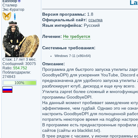
Eastoop
®
La
Сталкер
Экс-Куратор
Версия программы:
1.8
Официальный сайт:
ссылка
Язык интерфейса:
Русский
Лечение:
Не требуется
Системные требования:
Windows 7-11 (x86/x64)
Стаж: 17 лет 3 мес.
Описание:
Сообщений: 30075
Ratio:
554.752
Программа для быстрого запуска утилиты zapr
Поблагодарили:
GoodbyeDPI) для ускорения YouTube, Discord 
274843
предназначена для удобного запуска утилиты z
100%
разблокирует ютуб, дискорд и еще кучу всего.
Утилита zapret более сложный и многофункци
программы GoodbyeDPI.
На данный момент пробивает замедление юту
эффективнее, чем гудбай. Однако это не озна
настроить GoodbyeDPI для полноценной работ
потратить некоторое время на подбор настрое
В программе есть преднастроенные профили 
сайтов (сайты из blacklist.txt).
В трее рядом с часами, у иконки программы ес