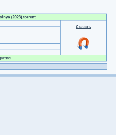
nya (2023).torrent
Скачать
ратио!