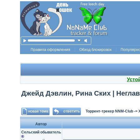
Правила оформления
Обход блокировок
Популярн
Усто
Джейд Дэвлин, Рина Ских | Неглав
Торрент-трекер NNM-Club
->
Автор
Сельский обыватель
®