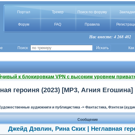
Портал
Трекер
Поиск по форуму
Закладки
Форум
FAQ
Правила
Регистрац
Нас вместе: 4 268 482
ое
Поиск :
Как
йчивый к блокировкам VPN с высоким уровнем приват
ная героиня (2023) [MP3, Агния Егошина]
Художественные аудиокниги и публицистика
->
Фантастика, Фэнтези (ауди
Сообщение
Джейд Дэвлин, Рина Ских | Неглавная гер