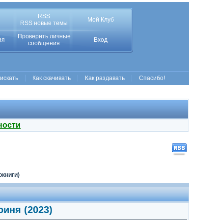
RSS
Мой Клуб
RSS новые темы
Проверить личные
ия
Вход
сообщения
 искать
Как скачивать
Как раздавать
Спасибо!
ности
окниги)
оиня (2023)