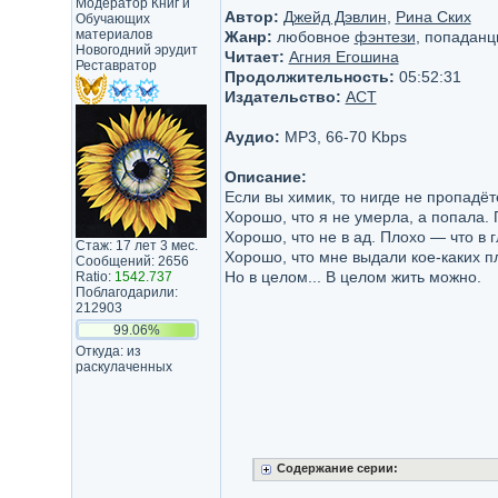
Модератор Книг и
Автор:
Джейд Дэвлин
,
Рина Ских
Обучающих
материалов
Жанр:
любовное
фэнтези
, попадан
Новогодний эрудит
Читает:
Агния Егошина
Реставратор
Продолжительность:
05:52:31
Издательство:
АСТ
Аудио:
MP3, 66-70 Kbps
Описание:
Если вы химик, то нигде не пропадёт
Хорошо, что я не умерла, а попала. 
Хорошо, что не в ад. Плохо — что в 
Стаж: 17 лет 3 мес.
Хорошо, что мне выдали кое-каких п
Сообщений: 2656
Но в целом... В целом жить можно.
Ratio:
1542.737
Поблагодарили:
212903
99.06%
Откуда: из
раскулаченных
Содержание серии: