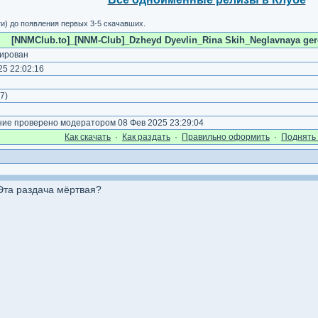
и) до появления первых 3-5 скачавших.
[NNMClub.to]_[NNM-Club]_Dzheyd Dyevlin_Rina Skih_Neglavnaya geroi
ирован
5 22:02:16
7
)
е проверено модератором 08 Фев 2025 23:29:04
Как cкачать
·
Как раздать
·
Правильно оформить
·
Поднять 
Эта раздача мёртвая?