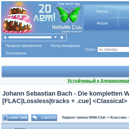
Портал
Форум
Правила оформления
Обход блокировок
Поиск :
Популярное
Устойчивый к блокировка
Johann Sebastian Bach - Die kompletten W
[FLAC|Lossless|tracks + .cue] <Classical>
Торрент-трекер NNM-Club
->
Классика
-