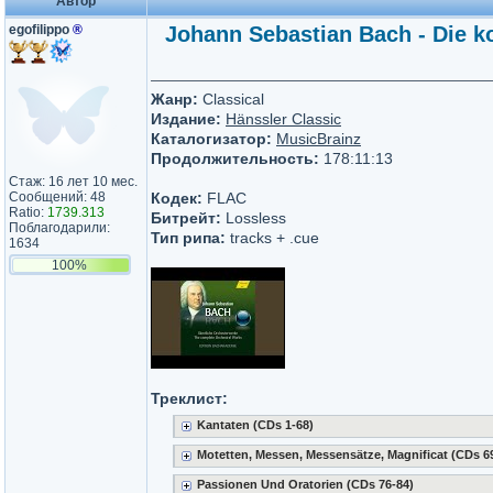
Автор
egofilippo
®
Johann Sebastian Bach - Die k
Жанр:
Classical
Издание:
Hänssler Classic
Каталогизатор:
MusicBrainz
Продолжительность:
178:11:13
Стаж: 16 лет 10 мес.
Сообщений: 48
Кодек:
FLAC
Ratio:
1739.313
Битрейт:
Lossless
Поблагодарили:
Тип рипа:
tracks + .cue
1634
100%
Треклист:
Kantaten (CDs 1-68)
Motetten, Messen, Messensätze, Magnificat (CDs 6
Passionen Und Oratorien (CDs 76-84)