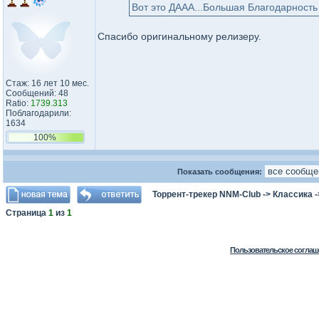
Вот это ДААА...Большая Благодарность 
Спасибо оригинальному релизеру.
Стаж: 16 лет 10 мес.
Сообщений: 48
Ratio:
1739.313
Поблагодарили:
1634
100%
Показать сообщения:
Торрент-трекер NNM-Club
->
Классика
-
Страница
1
из
1
Пользовательское соглаш