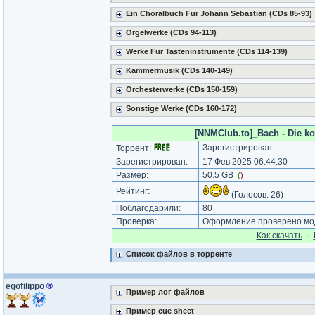
Ein Choralbuch Für Johann Sebastian (CDs 85-93)
Orgelwerke (CDs 94-113)
Werke Für Tasteninstrumente (CDs 114-139)
Kammermusik (CDs 140-149)
Orchesterwerke (CDs 150-159)
Sonstige Werke (CDs 160-172)
[NNMClub.to]_Bach - Die ko
Зарегистрирован
Торрент:
Зарегистрирован:
17 Фев 2025 06:44:30
Размер:
50.5 GB
(
)
Рейтинг:
(Голосов:
26
)
Поблагодарили:
80
Проверка:
Оформление проверено мод
Как cкачать
·
Список файлов в торренте
egofilippo
®
Пример лог файлов
Пример cue sheet