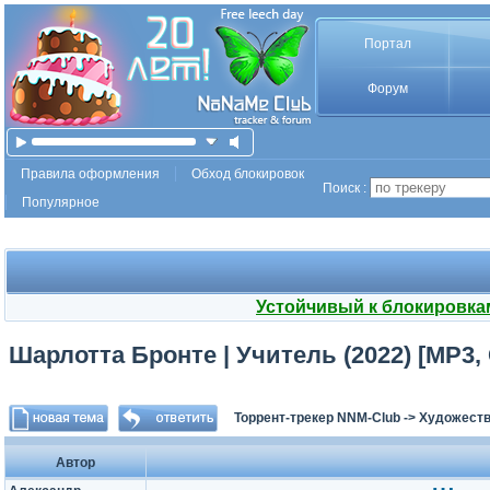
Портал
Форум
Правила оформления
Обход блокировок
Поиск :
Популярное
Устойчивый к блокировка
Шарлотта Бронте | Учитель (2022) [MP3
Торрент-трекер NNM-Club
->
Художеств
Автор