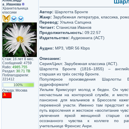
Александр​
Шарло
а_Иванова​
®
Хранительница
Автор:
Шарлотта Бронте
классики
Жанр:
Зарубежная литература, классика, ром
Перевод:
Ульяна Сапцина
Читает:
Станислав Иванов
Продолжительность:
09:22:57
Издательство:
Аудиокнига (АСТ)
Аудио:
MP3, VBR 56 Kbps
Описание:
Стаж: 16 лет 8 мес.
Сообщений: 4759
Серия/Цикл: Зарубежная классика (АСТ).
Ratio:
4985.755
Шарлотта Бронте (1816–1855) – английс
Раздал:
30.71 TB
старшая из трёх сестёр Бронте.
Поблагодарили:
Популярное произведения Шарлотты 
221412
аудиоформате!
100%
Уильям Кримсуорт молод и беден. Он чувс
Откуда: Москва
несчастным на конторской службе, и место
пансионе для мальчиков в Брюсселе каже
переменой участи. Именно там предстоит е
путь взросления и жестокое «воспитание чувс
увлечения яркой женщиной старше се
осознанного чувства к коллеге по ра
учительнице Френсис Анри.