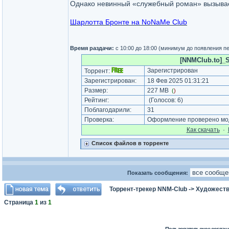
Однако невинный «служебный роман» вызывае
Шарлотта Бронте на NoNaMe Club
Время раздачи:
с 10:00 до 18:00 (минимум до появления п
[NNMClub.to]_SH
Зарегистрирован
Торрент:
Зарегистрирован:
18 Фев 2025 01:31:21
Размер:
227 MB
(
)
Рейтинг:
(Голосов:
6
)
Поблагодарили:
31
Проверка:
Оформление проверено мод
Как cкачать
·
Список файлов в торренте
Показать сообщения:
Торрент-трекер NNM-Club
->
Художеств
Страница
1
из
1