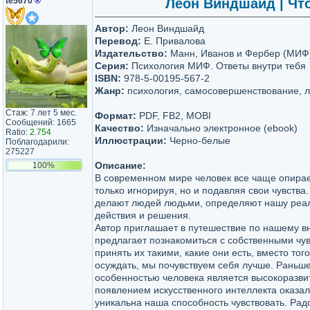
te5670
®
Леон Виндшайд | Что
Автор:
Леон Виндшайд
Перевод:
Е. Привалова
Издательство:
Манн, Иванов и Фербер (МИФ
Серия:
Психология МИФ. Ответы внутри тебя
ISBN:
978-5-00195-567-2
Жанр:
психология, самосовершенствование, л
Стаж: 7 лет 5 мес.
Формат:
PDF, FB2, MOBI
Сообщений: 1665
Качество:
Изначально электронное (ebook)
Ratio:
2.754
Иллюстрации:
Черно-белые
Поблагодарили:
275227
Описание:
100%
В современном мире человек все чаще опирает
только игнорируя, но и подавляя свои чувства
делают людей людьми, определяют нашу реал
действия и решения.
Автор приглашает в путешествие по нашему в
предлагает познакомиться с собственными чув
принять их такими, какие они есть, вместо тог
осуждать, мы почувствуем себя лучше. Раньше
особенностью человека является высокоразвит
появлением искусственного интеллекта оказал
уникальна наша способность чувствовать. Радо