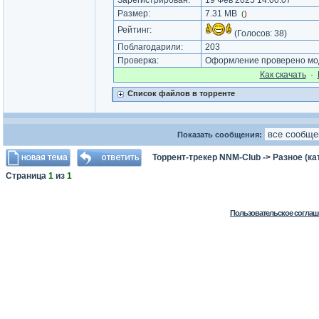
Зарегистрирован:
19 Фев 2025 14:00:07
Размер:
7.31 MB
(
)
Рейтинг:
(Голосов:
38
)
Поблагодарили:
203
Проверка:
Оформление проверено мод
Как cкачать
·
Список файлов в торренте
Показать сообщения:
Торрент-трекер NNM-Club
->
Разное (ка
Страница
1
из
1
Пользовательское соглаш