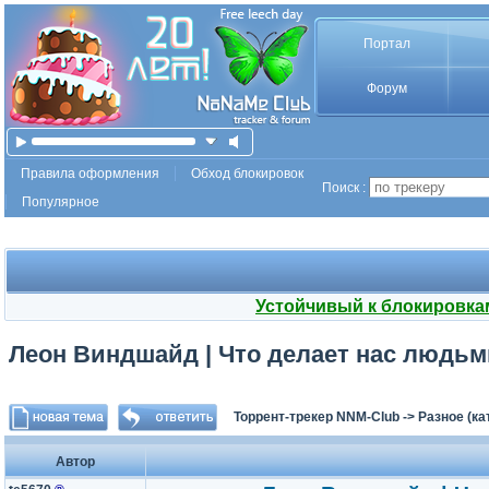
Портал
Форум
Правила оформления
Обход блокировок
Поиск :
Популярное
Устойчивый к блокировка
Леон Виндшайд | Что делает нас людьми 
Торрент-трекер NNM-Club
->
Разное (ка
Автор