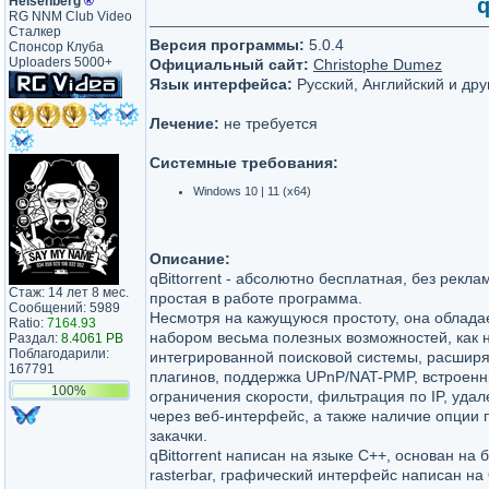
Heisenberg
®
q
RG NNM Club Video
Сталкер
Версия программы:
5.0.4
Спонсор Клуба
Uploaders 5000+
Официальный сайт:
Christophe Dumez
Язык интерфейса:
Русский, Английский и дру
Лечение:
не требуется
Системные требования:
Windows 10 | 11 (x64)
Описание:
qBittorrent - абсолютно бесплатная, без рекл
Стаж: 14 лет 8 мес.
простая в работе программа.
Сообщений: 5989
Несмотря на кажущуюся простоту, она облад
Ratio:
7164.93
набором весьма полезных возможностей, как
Раздал:
8.4061 PB
Поблагодарили:
интегрированной поисковой системы, расширя
167791
плагинов, поддержка UPnP/NAT-PMP, встроен
100%
ограничения скорости, фильтрация по IP, уда
через веб-интерфейс, а также наличие опции
закачки.
qBittorrent написан на языке C++, основан на би
rasterbar, графический интерфейс написан на 