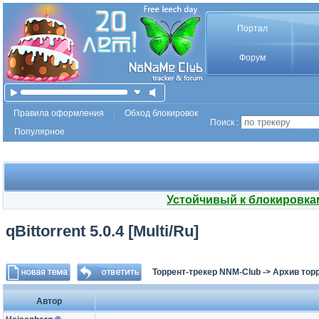
Портал
Форум
Правила оформления
Обход блокировок
Поиск :
Популярное
Устойчивый к блокировка
qBittorrent 5.0.4 [Multi/Ru]
Торрент-трекер NNM-Club
->
Архив тор
Автор