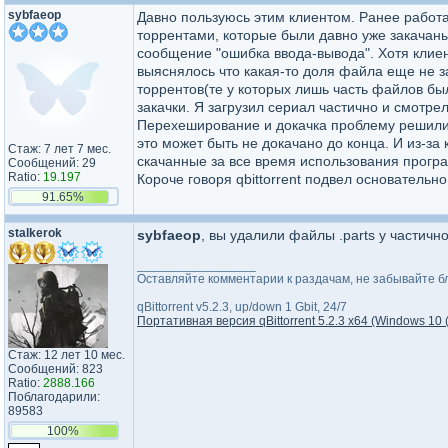
sybfaeop
Давно пользуюсь этим клиентом. Ранее работа
торрентами, которые были давно уже закачаны
сообщение "ошибка ввода-вывода". Хотя клие
выяснялось что какая-то доля файла еще не з
торрентов(те у которых лишь часть файлов бы
закачки. Я загрузил сериал частично и смотре
Перехеширование и докачка проблему решили. 
это может быть не докачано до конца. И из-за
Стаж: 7 лет 7 мес.
скачанные за все время использования прог
Сообщений: 29
Ratio:
19.197
Короче говоря qbittorrent подвел основатель
91.65%
stalkerok
sybfaeop
, вы удалили файлы .parts у частичн
_________________
Оставляйте комментарии к раздачам, не забывайте бл
qBittorrent v5.2.3, up/down 1 Gbit, 24/7
Портативная версия qBittorrent 5.2.3 x64 (Windows 10 
Стаж: 12 лет 10 мес.
Сообщений: 823
Ratio:
2888.166
Поблагодарили:
89583
100%