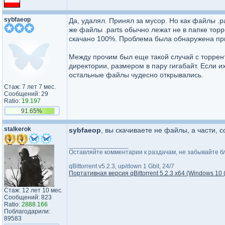
sybfaeop
Да, удалял. Принял за мусор. Но как файлы .p
же файлы .parts обычно лежат не в папке торр
скачано 100%. Проблема была обнаружена пр
Между прочим был еще такой случай с торрент
директории, размером в пару гигабайт. Если и
остальные файлы чудесно открывались.
Стаж: 7 лет 7 мес.
Сообщений: 29
Ratio:
19.197
91.65%
stalkerok
sybfaeop
, вы скачиваете не файлы, а части,
_________________
Оставляйте комментарии к раздачам, не забывайте бл
qBittorrent v5.2.3, up/down 1 Gbit, 24/7
Портативная версия qBittorrent 5.2.3 x64 (Windows 10 
Стаж: 12 лет 10 мес.
Сообщений: 823
Ratio:
2888.166
Поблагодарили:
89583