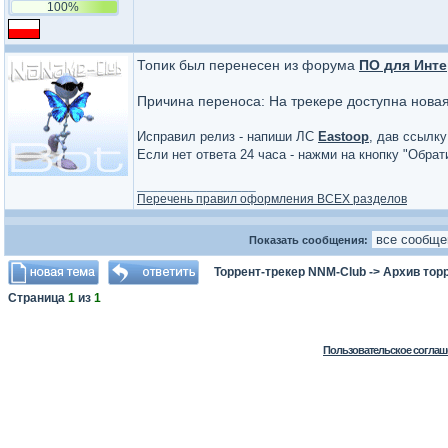
100%
Топик был перенесен из форума
ПО для Инте
Причина переноса: На трекере доступна нова
Исправил релиз - напиши ЛС
Eastoop
, дав ссылку
Если нет ответа 24 часа - нажми на кнопку "Обра
_________________
Перечень правил оформления ВСЕХ разделов
Показать сообщения:
Торрент-трекер NNM-Club
->
Архив тор
Страница
1
из
1
Пользовательское соглаш