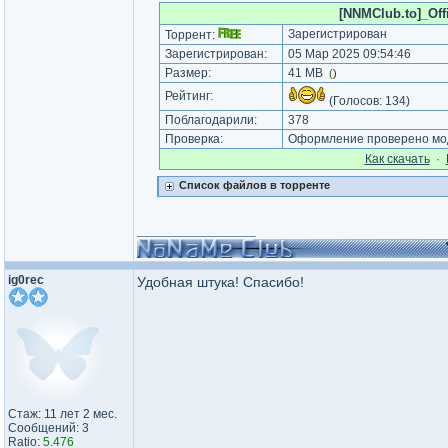
[NNMClub.to]_Offic
Зарегистрирован
Торрент:
Зарегистрирован:
05 Мар 2025 09:54:46
Размер:
41 MB
(
)
Рейтинг:
(Голосов:
134
)
Поблагодарили:
378
Проверка:
Оформление проверено мод
Как cкачать
·
Список файлов в торренте
_________________
ig0rec
Удобная штука! Спасибо!
Стаж: 11 лет 2 мес.
Сообщений: 3
Ratio:
5.476