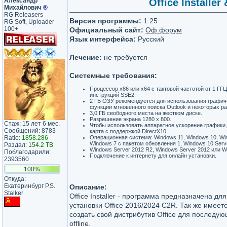
Александр
Office Installer
Михайлович
®
RG Releasers
Версия программы:
1.25
RG Soft, Uploader
100+
Официальный сайт:
Оф.форум
Язык интерфейса:
Русский
Лечение:
не требуется
Системные требования:
Процессор x86 или x64 с тактовой частотой от 1 ГГ
инструкций SSE2.
2 ГБ ОЗУ рекомендуется для использования графич
функции мгновенного поиска Outlook и некоторых 
3,0 ГБ свободного места на жестком диске.
Разрешение экрана 1280 x 800.
Стаж: 15 лет 6 мес.
Чтобы использовать аппаратное ускорение графики
Сообщений: 8783
карта с поддержкой DirectX10.
Ratio:
1858.286
Операционная система: Windows 11, Windows 10, Win
Windows 7 с пакетом обновления 1, Windows 10 Serv
Раздал:
154.2 TB
Windows Server 2012 R2, Windows Server 2012 или W
Поблагодарили:
Подключение к интернету для онлайн установки.
2393560
100%
Откуда:
Екатеринбург P.S.
Описание:
Stalker
Office Installer - программа предназначена для o
установки Office 2016/2024 C2R. Так же имеет
создать свой дистрибутив Office для последую
offline.