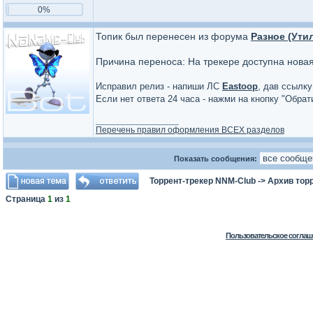
0%
Топик был перенесен из форума
Разное (Ути
Причина переноса: На трекере доступна нова
Исправил релиз - напиши ЛС
Eastoop
, дав ссылку
Если нет ответа 24 часа - нажми на кнопку "Обра
_________________
Перечень правил оформления ВСЕХ разделов
Показать сообщения:
Торрент-трекер NNM-Club
->
Архив тор
Страница
1
из
1
Пользовательское соглаш