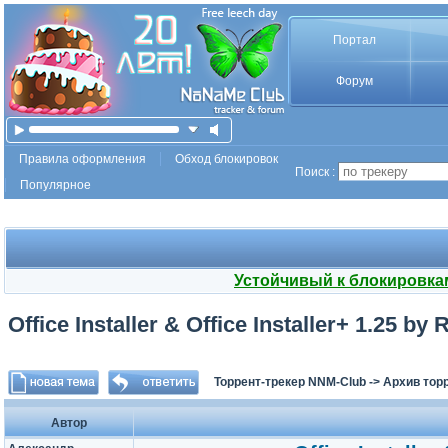
Портал
Форум
Правила оформления
Обход блокировок
Поиск :
Популярное
Устойчивый к блокировка
Office Installer & Office Installer+ 1.25 by 
Торрент-трекер NNM-Club
->
Архив тор
Автор