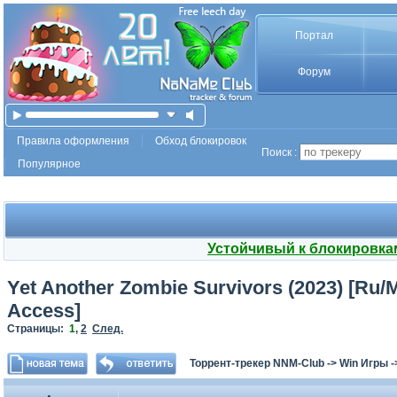
Портал
Форум
Правила оформления
Обход блокировок
Поиск :
Популярное
Устойчивый к блокировка
Yet Another Zombie Survivors (2023) [Ru/Mu
Access]
Страницы:
1
,
2
След.
Торрент-трекер NNM-Club
->
Win Игры
-