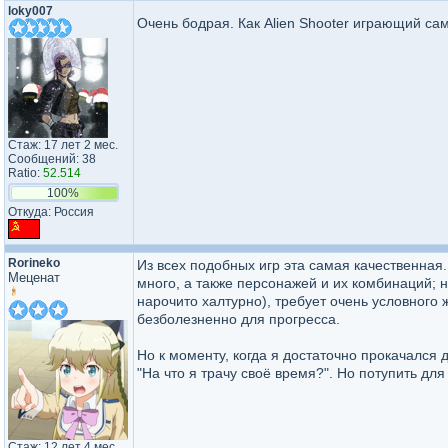
loky007
Очень бодрая. Как Alien Shooter играющий са
Стаж: 17 лет 2 мес.
Сообщений: 38
Ratio:
52.514
100%
Откуда: Россия
Rorineko
Из всех подобных игр эта самая качественная.
Меценат
много, а также персонажей и их комбинаций; н
нарочито халтурно), требует очень условного 
безболезненно для прогресса.
Но к моменту, когда я достаточно прокачался 
"На что я трачу своё время?". Но потупить дл
Стаж: 12 лет 4 мес.