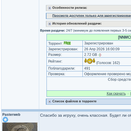
Особенности релиза:
Просмотр доступен только для зарегистрирова
История обновлений раздачи:
Время раздачи:
24/7 (минимум до появления первых 3-5 с
[NNMCl
Зарегистрирован
Торрент:
Зарегистрирован:
26 Апр 2026 16:00:09
Размер:
2.72 GB
(
)
Рейтинг:
(Голосов:
162
)
Поблагодарили:
491
Проверка:
Оформление проверено мод
Сбор средств
Как cкачать
·
Список файлов в торренте
Pasterweb
Спасибо за игруху, очень классная. Будет ли 