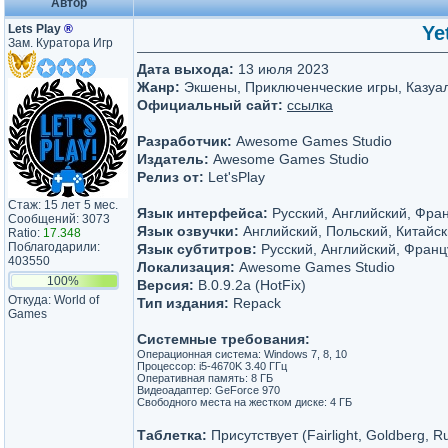
Автор
Lets Play
®
Ye
Зам. Куратора Игр
Дата выхода:
13 июля 2023
Жанр:
Экшены, Приключенческие игры, Казуа
Официальный сайт:
ссылка
Разработчик:
Awesome Games Studio
Издатель:
Awesome Games Studio
Релиз от:
Let'sРlay
Стаж: 15 лет 5 мес.
Язык интерфейса:
Русский, Английский, Фра
Сообщений: 3073
Язык озвучки:
Английский, Польский, Китайс
Ratio:
17.348
Поблагодарили:
Язык субтитров:
Русский, Английский, Франц
403550
Локализация:
Awesome Games Studio
100%
Версия:
B.0.9.2a (HotFix)
Откуда: World of
Тип издания:
Repack
Games
Системные требования:
Операционная система: Windows 7, 8, 10
Процессор: i5-4670K 3.40 ГГц
Оперативная память: 8 ГБ
Видеоадаптер: GeForce 970
Свободного места на жестком диске: 4 ГБ
Таблетка:
Присутствует (Fairlight, Goldberg, R