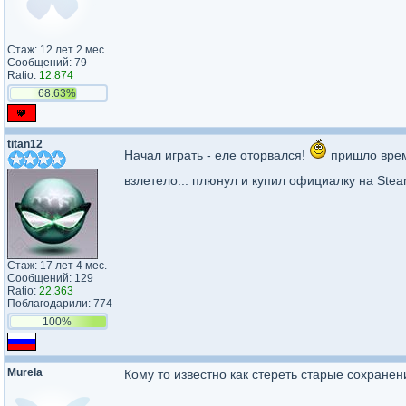
Стаж: 12 лет 2 мес.
Сообщений: 79
Ratio:
12.874
68.63%
titan12
Начал играть - еле оторвался!
пришло врем
взлетело... плюнул и купил официалку на Ste
Стаж: 17 лет 4 мес.
Сообщений: 129
Ratio:
22.363
Поблагодарили: 774
100%
Murela
Кому то известно как стереть старые сохранен