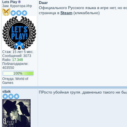
Lets Play
®
Daar
Зам. Куратора Игр
Официального Русского языка в игре нет, но 
страница в
Steam
(кликабельно)
Стаж: 15 лет 5 мес.
Сообщений: 3073
Ratio:
17.348
Поблагодарили:
403550
100%
Откуда: World of
Games
sllaik
ПРосто убойная груля..давненько такого не бы