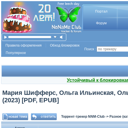
Портал
Форум
Правила оформления
Обход блокировок
Поиск :
Популярное
Устойчивый к блокировка
Мария Шифферс, Ольга Ильинская, Ольг
(2023) [PDF, EPUB]
Торрент-трекер NNM-Club
->
Разное (ка