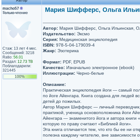
Автор
macho57
®
Мария Шифферс, Ольга Ильинс
Только чтение
Автор:
Мария Шифферс, Ольга Ильинская, Ол
Издательство:
Эксмо
Серия:
Медицинская энциклопедия
ISBN:
978-5-04-179039-4
Стаж: 13 лет 4 мес.
Жанр:
Эзотерика
Сообщений: 3218
Ratio:
56.01
Раздал:
12.73 TB
Формат:
PDF, EPUB
Поблагодарили:
Качество:
Изначально электронное (ebook)
321445
Иллюстрации:
Черно-белые
100%
Описание:
Практическая энциклопедия йоги — самый по
по йоге Айенгара. Книга создана для людей вс
детей до пожилых.
Автор Мария Шифферс — личный переводчик, 
практикой, ученица основоположника йоги Ай
Айенгара — знаменитого йога и автора книги «
которую по праву считают «Библией йоги».
Эта книга отличается тем, что кто бы ее ни от
полезна каждому читателю, вне зависимости о