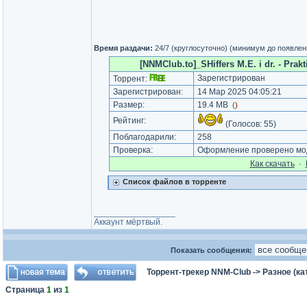
Время раздачи:
24/7 (круглосуточно) (минимум до появлен
[NNMClub.to]_SHiffers M.E. i dr. - Prak
Зарегистрирован
Торрент:
Зарегистрирован:
14 Мар 2025 04:05:21
Размер:
19.4 MB
(
)
Рейтинг:
(Голосов:
55
)
Поблагодарили:
258
Проверка:
Оформление проверено мод
Как cкачать
·
Список файлов в торренте
_________________
Аккаунт мёртвый.
Показать сообщения:
Торрент-трекер NNM-Club
->
Разное (ка
Страница
1
из
1