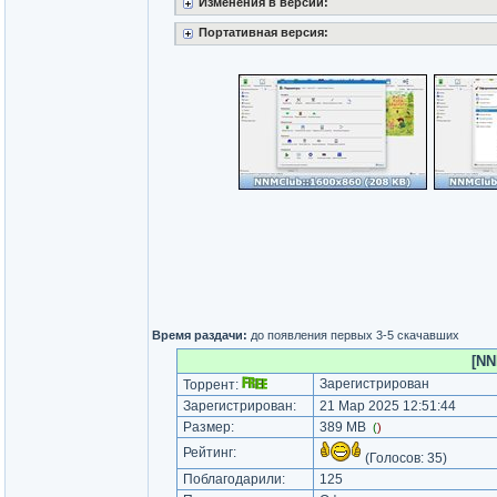
Изменения в версии:
Портативная версия:
Время раздачи:
до появления первых 3-5 скачавших
[NN
Зарегистрирован
Торрент:
Зарегистрирован:
21 Мар 2025 12:51:44
Размер:
389 MB
(
)
Рейтинг:
(Голосов:
35
)
Поблагодарили:
125