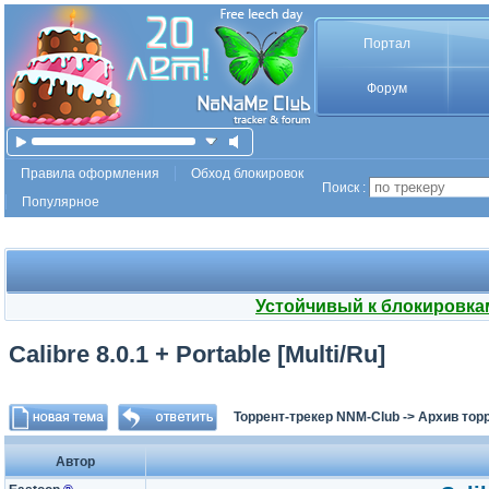
Портал
Форум
Правила оформления
Обход блокировок
Поиск :
Популярное
Устойчивый к блокировка
Calibre 8.0.1 + Portable [Multi/Ru]
Торрент-трекер NNM-Club
->
Архив тор
Автор