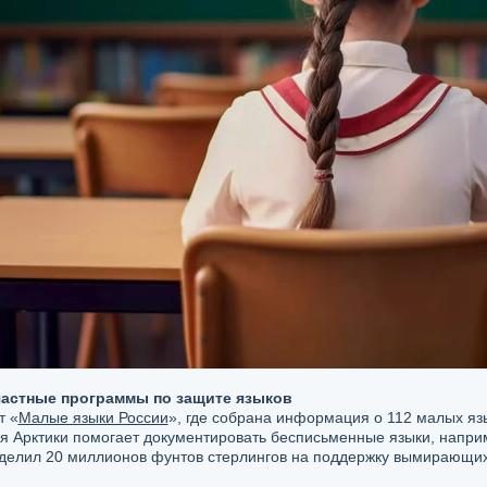
частные программы по защите языков
т «
Малые языки России
», где собрана информация о 112 малых яз
 Арктики помогает документировать бесписьменные языки, например
делил 20 миллионов фунтов стерлингов на поддержку вымирающих