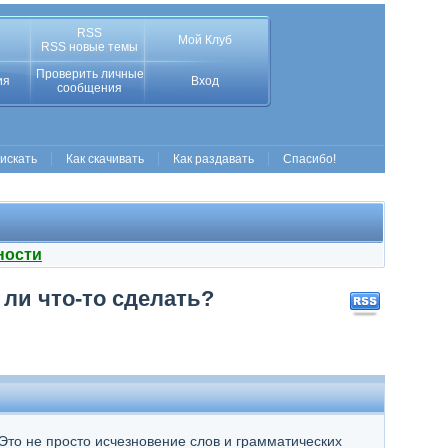
RSS
Мой Клуб
RSS новые темы
Проверить личные
ия
Вход
сообщения
 искать
Как скачивать
Как раздавать
Спасибо!
ности
 ли что-то сделать?
 Это не просто исчезновение слов и грамматических