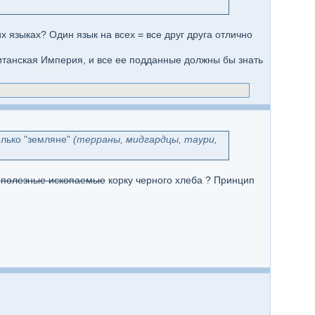
их языках? Один язык на всех = все друг друга отлично
ританская Империя, и все ее подданные должны бы знать
олько "земляне"
(терраны, мидгардцы, таури,
а
полезные ископаемые
корку черного хлеба ? Принцип