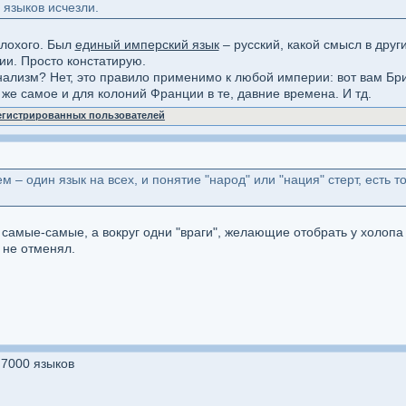
 языков исчезли.
плохого. Был
единый имперский язык
– русский, какой смысл в друг
ии. Просто констатирую.
онализм? Нет, это правило применимо к любой империи: вот вам Б
 же самое и для колоний Франции в те, давние времена. И тд.
регистрированных пользователей
 – один язык на всех, и понятие "народ" или "нация" стерт, есть т
и самые-самые, а вокруг одни "враги", желающие отобрать у холоп
о не отменял.
 7000 языков