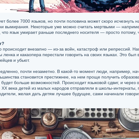
ет более 7000 языков, но почти половина может скоро исчезнуть н
ани вымирания. Некоторые уже можно считать мертвыми — например
к, что язык умирает раньше последнего носителя — просто потому, 
т?
о происходит внезапно — из-за войн, катастроф или репрессий. На
 ленка и какаопера перестали говорить на своих языках. Это был 
ейцев и убьют.
едленно, почти незаметно. В какой-то момент люди, например, начи
шинства становится престижнее, на нем проще получить образован
их будет больше возможностей. Происходит языковой сдвиг, и через 
е XX века детей из малых народов отправляли в школы-интернаты, 
одители, желая дать детям лучшее будущее, сами начинали говорит