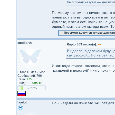
был предсказуем — десятки
По-моему, в этом нет ничего такого 
понимают, это выгодно всем в импер
Думаете, в этом есть какой-то наци
единый язык, в этом выгода всем. То
Просмотр доступен только для за
IcedEarth
Raptor303 писал(а):
В идеале, в далеком будущем
как угодно)
... Но не сейчас.
И как тогда втирать холопам, что он
"разделяй и властвуй" никто пока чт
Стаж: 16 лет 7 мес.
Сообщений: 796
Ratio:
1.276
Раздал:
3.095 TB
17.52%
hoolod
По 2 недели на язык это 145 лет для