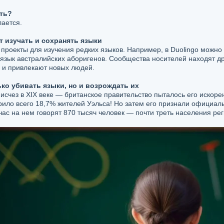
ть?
лается.
т изучать и сохранять языки
проекты для изучения редких языков. Например, в Duolingo можно 
ь язык австралийских аборигенов. Сообщества носителей находят дру
е и привлекают новых людей.
ько убивать языки, но и возрождать их
 исчез в XIX веке — британское правительство пыталось его искорен
рило всего 18,7% жителей Уэльса! Но затем его признали официа
час на нем говорят 870 тысяч человек — почти треть населения рег