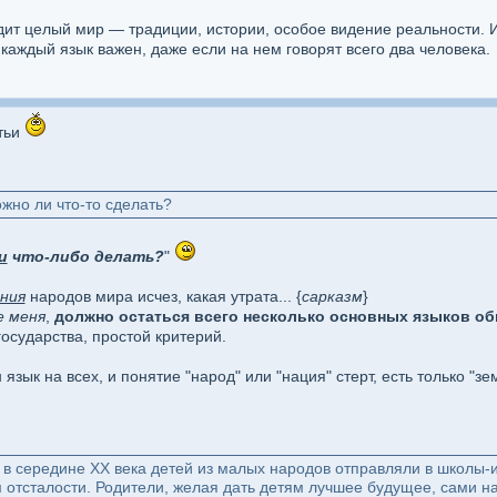
одит целый мир — традиции, истории, особое видение реальности. 
 каждый язык важен, даже если на нем говорят всего два человека.
тьи
жно ли что-то сделать?
и
что-либо делать?
"
ния
народов мира исчез, какая утрата... {
сарказм
}
е меня
,
должно остаться всего несколько основных языков об
осударства, простой критерий.
язык на всех, и понятие "народ" или "нация" стерт, есть только "з
а в середине XX века детей из малых народов отправляли в школы-
м отсталости. Родители, желая дать детям лучшее будущее, сами на