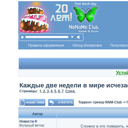
Правила оформления
Обход блокировок
Популярн
Усто
Каждые две недели в мире исчезае
Страницы:
1
,
2
,
3
,
4
,
5
,
6
,
7
След.
Торрент-трекер NNM-Club
->
Автор
Новости
®
Вольный ветер
Сложно в это поверить, 