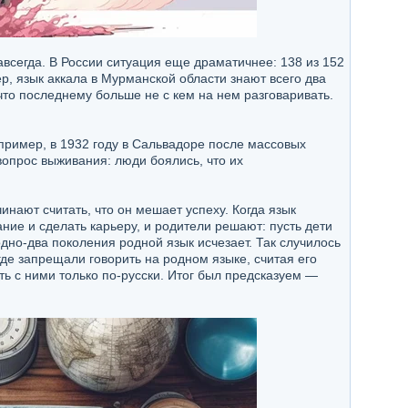
авсегда. В России ситуация еще драматичнее: 138 из 152
, язык аккала в Мурманской области знают всего два
что последнему больше не с кем на нем разговаривать.
пример, в 1932 году в Сальвадоре после массовых
вопрос выживания: люди боялись, что их
нают считать, что он мешает успеху. Когда язык
ие и сделать карьеру, и родители решают: пусть дети
одно-два поколения родной язык исчезает. Так случилось
где запрещали говорить на родном языке, считая его
ь с ними только по-русски. Итог был предсказуем —