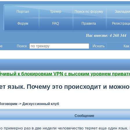
Портал
Трекер
Поиск по форуму
Закладки
Форум
FAQ
Правила
Регистрац
Нас вместе: 4 268 344
ое
Поиск :
Как
йчивый к блокировкам VPN с высоким уровнем приват
т язык. Почему это происходит и можно
Поговорим
->
Дискуссионный клуб
Сообщение
но примерно раз в две недели человечество теряет еще один язык.