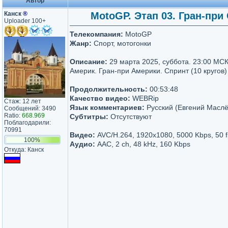
Автор
Канск
®
MotoGP. Этап 03. Гран-при
Uploader 100+
Телекомпания:
MotoGP
Жанр:
Спорт, мотогонки
Описание:
29 марта 2025, суббота. 23:00 МСК
Америк. Гран-при Америки. Спринт (10 кругов)
Продолжительность:
00:53:48
Качество видео:
WEBRip
Стаж: 12 лет
Язык комментариев:
Русский (Евгений Маслё
Сообщений: 3490
Ratio:
668.969
Субтитры:
Отсутствуют
Поблагодарили:
70991
Видео:
AVC/H.264, 1920x1080, 5000 Kbps, 50 f
100%
Аудио:
AAC, 2 ch, 48 kHz, 160 Kbps
Откуда: Канск