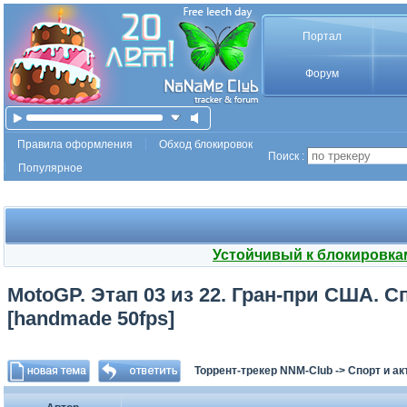
Портал
Форум
Правила оформления
Обход блокировок
Поиск :
Популярное
Устойчивый к блокировка
MotoGP. Этап 03 из 22. Гран-при США. Сп
[handmade 50fps]
Торрент-трекер NNM-Club
->
Спорт и а