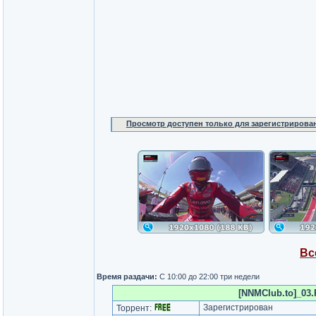
Просмотр доступен только для зарегистрирова
Вс
Время раздачи:
С 10:00 до 22:00 три недели
[NNMClub.to]_03.R
Зарегистрирован
Торрент: