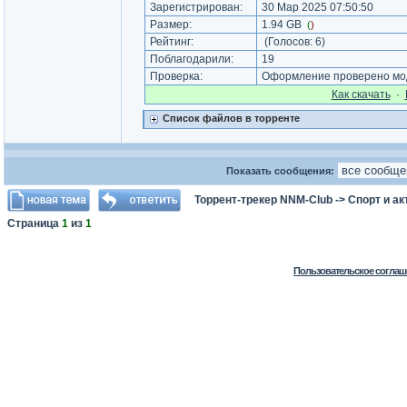
Зарегистрирован:
30 Мар 2025 07:50:50
Размер:
1.94 GB
(
)
Рейтинг:
(Голосов:
6
)
Поблагодарили:
19
Проверка:
Оформление проверено мод
Как cкачать
·
Список файлов в торренте
Показать сообщения:
Торрент-трекер NNM-Club
->
Спорт и а
Страница
1
из
1
Пользовательское соглаш