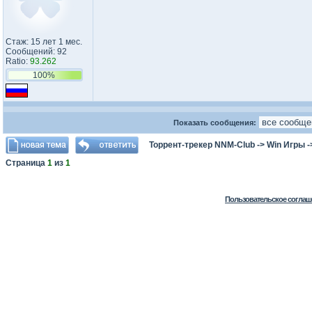
Стаж: 15 лет 1 мес.
Сообщений: 92
Ratio:
93.262
100%
Показать сообщения:
Торрент-трекер NNM-Club
->
Win Игры
-
Страница
1
из
1
Пользовательское соглаш