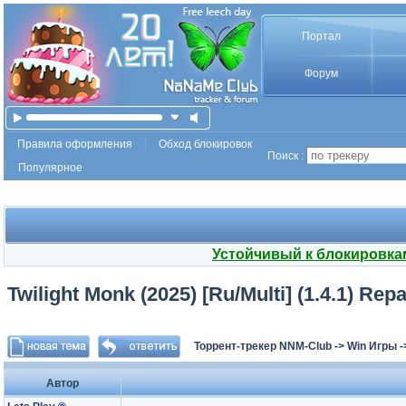
Портал
Форум
Правила оформления
Обход блокировок
Поиск :
Популярное
Устойчивый к блокировка
Twilight Monk (2025) [Ru/Multi] (1.4.1) Rep
Торрент-трекер NNM-Club
->
Win Игры
-
Автор