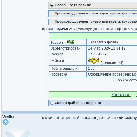
Особенности релиза:
Просмотр доступен только для зарегистрирова
Просмотр доступен только для зарегистрирова
Время раздачи:
24/7 (минимум до появления первых 3-5 с
Зарегистрирован
Торрент:
Зарегистрирован:
14 Мар 2026 13:31:12
Размер:
1.53 GB
(
)
Рейтинг:
(Голосов:
40
)
Поблагодарили:
155
Проверка:
Оформление проверено мод
Сбор средств
Как cкачать
·
Список файлов в торренте
VoVikc
отличная игрушка! Наконец то починили смену