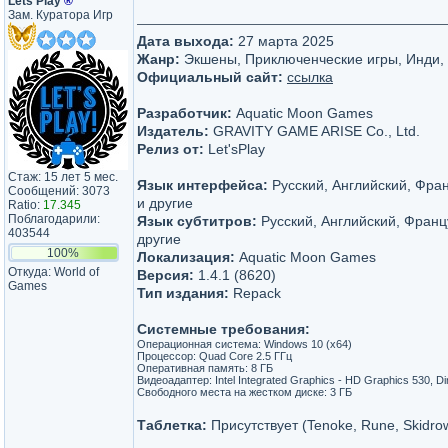
Lets Play
®
Зам. Куратора Игр
Дата выхода:
27 марта 2025
Жанр:
Экшены, Приключенческие игры, Инди,
Официальный сайт:
ссылка
Разработчик:
Aquatic Moon Games
Издатель:
GRAVITY GAME ARISE Co., Ltd.
Релиз от:
Let'sРlay
Стаж: 15 лет 5 мес.
Язык интерфейса:
Русский, Английский, Фра
Сообщений: 3073
и другие
Ratio:
17.345
Поблагодарили:
Язык субтитров:
Русский, Английский, Франц
403544
другие
100%
Локализация:
Aquatic Moon Games
Откуда: World of
Версия:
1.4.1 (8620)
Games
Тип издания:
Repack
Системные требования:
Операционная система: Windows 10 (х64)
Процессор: Quad Core 2.5 ГГц
Оперативная память: 8 ГБ
Видеоадаптер: Intel Integrated Graphics - HD Graphics 530, Di
Свободного места на жестком диске: 3 ГБ
Таблетка:
Присутствует (Tenoke, Rune, Skidro