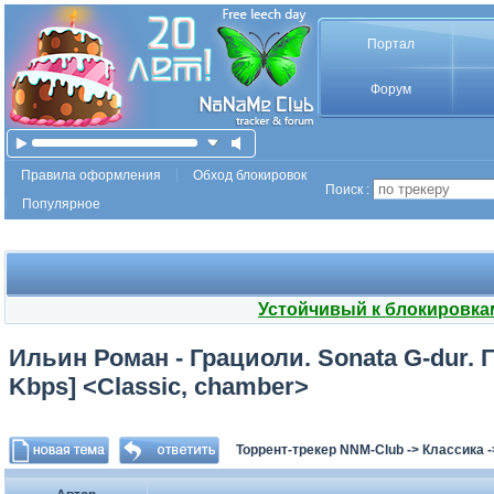
Портал
Форум
Правила оформления
Обход блокировок
Поиск :
Популярное
Устойчивый к блокировка
Ильин Роман - Грациоли. Sonata G-dur. 
Kbps] <Classic, chamber>
Торрент-трекер NNM-Club
->
Классика
-