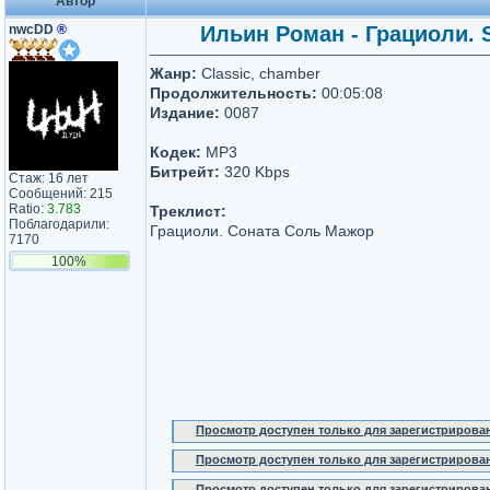
Автор
nwcDD
®
Ильин Роман - Грациоли. S
Жанр:
Classic, chamber
Продолжительность:
00:05:08
Издание:
0087
Кодек:
MP3
Битрейт:
320 Kbps
Стаж: 16 лет
Сообщений: 215
Ratio:
3.783
Треклист:
Поблагодарили:
Грациоли. Соната Соль Мажор
7170
100%
Просмотр доступен только для зарегистрирова
Просмотр доступен только для зарегистрирова
Просмотр доступен только для зарегистрирова