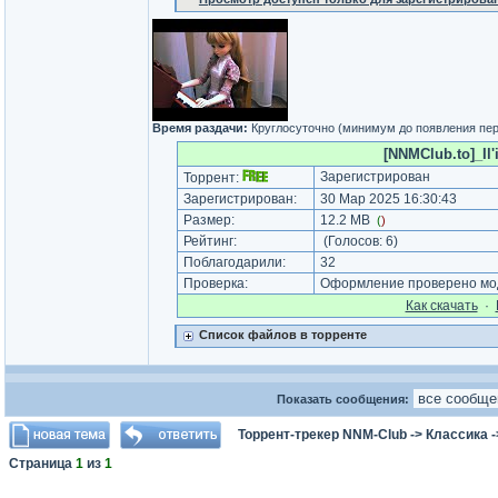
Время раздачи:
Круглосуточно (минимум до появления пер
[NNMClub.to]_Il'
Зарегистрирован
Торрент:
Зарегистрирован:
30 Мар 2025 16:30:43
Размер:
12.2 MB
(
)
Рейтинг:
(Голосов:
6
)
Поблагодарили:
32
Проверка:
Оформление проверено мод
Как cкачать
·
Список файлов в торренте
Показать сообщения:
Торрент-трекер NNM-Club
->
Классика
-
Страница
1
из
1