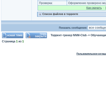
Проверка:
Оформление проверено мод
Как cкачать
·
Список файлов в торренте
Показать сообщения:
Торрент-трекер NNM-Club
->
Обучающи
Страница
1
из
1
Пользовательское соглаш