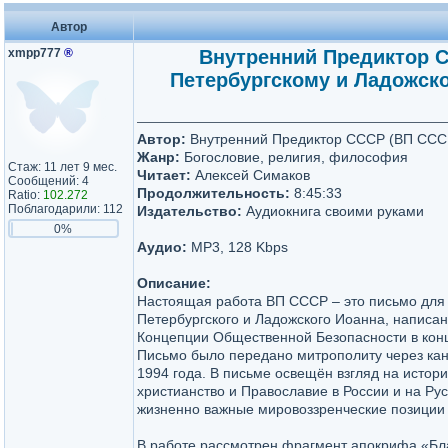
Автор
xmpp777
®
Внутренний Предиктор 
Петербургскому и Ладожс
Автор:
Внутренний Предиктор СССР (ВП ССС
Жанр:
Богословие, религия, философия
Стаж: 11 лет 9 мес.
Читает:
Алексей Симаков
Сообщений: 4
Продолжительность:
8:45:33
Ratio:
102.272
Поблагодарили: 112
Издательство:
Аудиокнига своими руками
0%
Аудио:
MP3, 128 Kbps
Описание:
Настоящая работа ВП СССР – это письмо для
Петербургского и Ладожского Иоанна, написа
Концепции Общественной Безопасности в конц
Письмо было передано митрополиту через ка
1994 года. В письме освещён взгляд на истор
христианство и Православие в России и на Ру
жизненно важные мировоззренческие позиции 
В работе рассмотрен фрагмент апокрифа «Бл