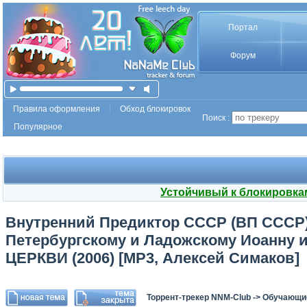
Портал
Форум
Правила оформления
Обход блокировок
Поиск :
Популярное
Устойчивый к блокировка
Внутренний Предиктор СССР (ВП СССР
Петербургскому и Ладожскому Иоанн
ЦЕРКВИ (2006) [MP3, Алексей Симаков]
Торрент-трекер NNM-Club
->
Обучающи