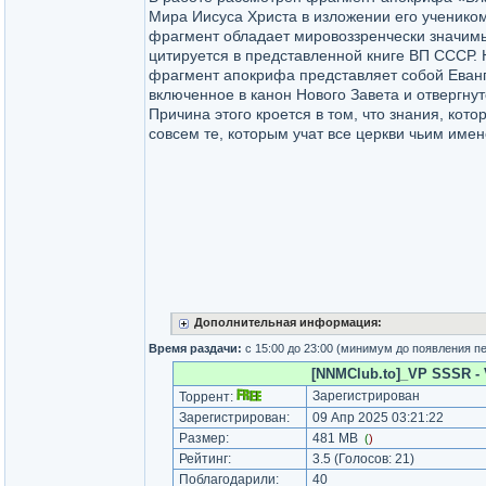
Мира Иисуса Христа в изложении его ученико
фрагмент обладает мировоззренчески значим
цитируется в представленной книге ВП СССР. 
фрагмент апокрифа представляет собой Еванг
включенное в канон Нового Завета и отвергну
Причина этого кроется в том, что знания, кот
совсем те, которым учат все церкви чьим име
Дополнительная информация:
Время раздачи:
c 15:00 до 23:00 (минимум до появления п
[NNMClub.to]_VP SSSR - Vo
Зарегистрирован
Торрент:
Зарегистрирован:
09 Апр 2025 03:21:22
Размер:
481 MB
(
)
Рейтинг:
3.5
(Голосов:
21
)
Поблагодарили:
40