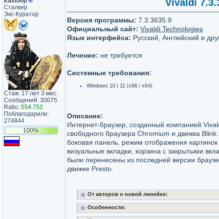
Eastoop
®
Vivaldi 7.3
Сталкер
Экс-Куратор
Версия программы:
7.3.3635.9
Официальный сайт:
Vivaldi Technologies
Язык интерфейса:
Русский, Английский и дру
Лечение:
не требуется
Системные требования:
Windows 10 | 11 (x86 / x64)
Стаж: 17 лет 3 мес.
Сообщений: 30075
Ratio:
554.752
Поблагодарили:
Описание:
274844
Интернет-браузер, созданный компанией Vivald
100%
свободного браузера Chromium и движка Blink.
боковая панель, режим отображения картинок 
визуальные вкладки, корзина с закрытыми вкл
были перенесены из последней версии браузе
движке Presto.
От авторов о новой линейке:
Особенности: