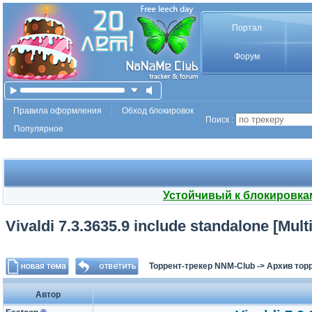
Портал
Форум
Правила оформления
Обход блокировок
Поиск :
Популярное
Устойчивый к блокировка
Vivaldi 7.3.3635.9 include standalone [Mult
Торрент-трекер NNM-Club
->
Архив тор
Автор