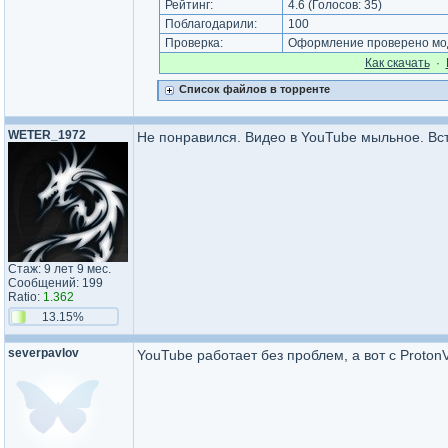
Рейтинг:
4.6
(Голосов:
35
)
Поблагодарили:
100
Проверка:
Оформление проверено мод
Как cкачать
·
Список файлов в торренте
WETER_1972
Не понравился. Видео в YouTube мыльное. Вст
Стаж: 9 лет 9 мес.
Сообщений: 199
Ratio:
1.362
13.15%
severpavlov
YouTube работает без проблем, а вот с ProtonV