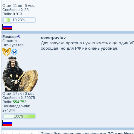
Стаж: 11 лет 5 мес.
Сообщений: 83
Ratio: 0.913
19.23%
Eastoop
®
severpavlov
Сталкер
Для запуска протона нужно иметь еще один VPN
Экс-Куратор
хорошая, но для РФ не очень удобная.
Стаж: 17 лет 3 мес.
Сообщений: 30075
Ratio:
554.752
Поблагодарили:
274844
100%
Топик был перенесен из форума
ПО для Инте