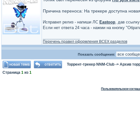
Причина переноса: На трекере доступна нова
Исправил релиз - напиши ЛС
Eastoop
, дав ссылку
Если нет ответа 24 часа - нажми на кнопку "Обра
_________________
Перечень правил оформления ВСЕХ разделов
Показать сообщения:
Торрент-трекер NNM-Club
->
Архив тор
Страница
1
из
1
Пользовательское соглаш