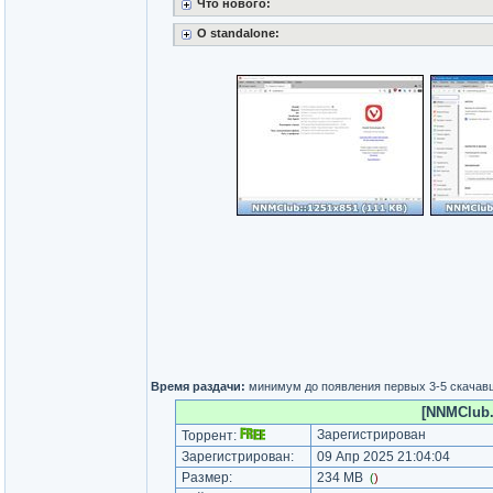
Что нового:
О standalone:
Время раздачи:
минимум до появления первых 3-5 скачав
[NNMClub.t
Зарегистрирован
Торрент:
Зарегистрирован:
09 Апр 2025 21:04:04
Размер:
234 MB
(
)