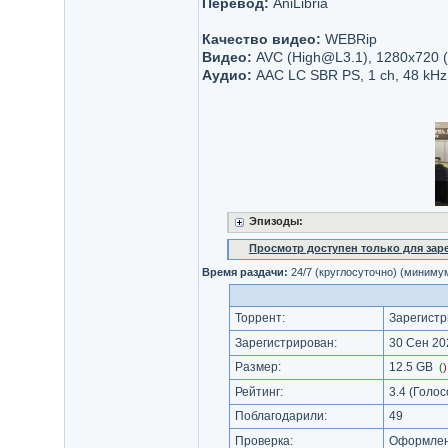
Перевод:
AniLibria
Качество видео:
WEBRip
Видео:
AVC (High@L3.1), 1280x720 (1
Аудио:
AAC LC SBR PS, 1 ch, 48 kHz
Эпизоды:
Просмотр доступен только для за
Время раздачи:
24/7 (круглосуточно) (миниму
Торрент:
Зарегистр
Зарегистрирован:
30 Сен 202
Размер:
12.5 GB
(
Рейтинг:
3.4
(Голос
Поблагодарили:
49
Проверка:
Оформлени