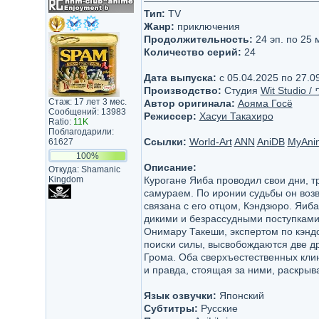
Тип:
TV
Жанр:
приключения
Продолжительность:
24 эп. по 25 
Количество серий:
24
Дата выпуска:
c 05.04.2025 по 27.0
Производство:
Студия
Wit Studio
Стаж: 17 лет 3 мес.
Автор оригинала:
Аояма Госё
Сообщений: 13983
Режиссер:
Хасуи Такахиро
Ratio:
11K
Поблагодарили:
Ссылки:
World-Art
ANN
AniDB
MyAnim
61627
100%
Описание:
Откуда: Shamanic
Kingdom
Курогане Яиба проводил свои дни, т
самураем. По иронии судьбы он воз
связана с его отцом, Кэндзюро. Яиба
дикими и безрассудными поступками.
Онимару Такеши, экспертом по кэндо
поиски силы, высвобождаются две др
Грома. Оба сверхъестественных клин
и правда, стоящая за ними, раскрыв
Язык озвучки:
Японский
Субтитры:
Русские