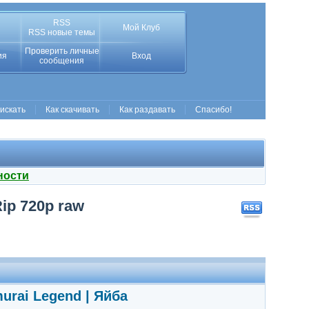
RSS
Мой Клуб
RSS новые темы
Проверить личные
ия
Вход
сообщения
 искать
Как скачивать
Как раздавать
Спасибо!
ности
Rip 720p raw
urai Legend | Яйба