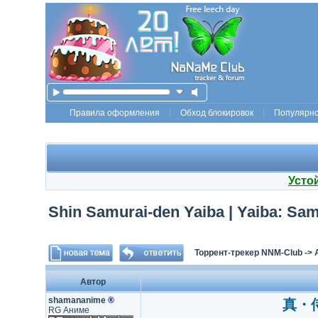
Правила оформления
Обход блокировок
Популярн
Усто
Shin Samurai-den Yaiba | Yaiba: Sam
Торрент-трекер NNM-Club
->
Автор
shamananime
®
真・侍伝
RG Аниме