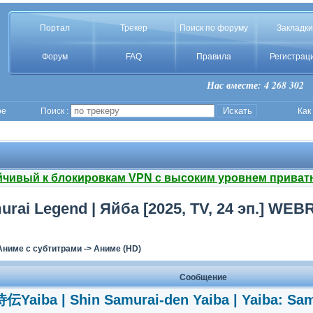
Портал
Трекер
Поиск по форуму
Закладки
Форум
FAQ
Правила
Регистрац
Нас вместе: 4 268 302
ое
Поиск :
Как
йчивый к блокировкам VPN с высоким уровнем приват
urai Legend | Яйба [2025, TV, 24 эп.] WEB
Аниме с субтитрами
->
Аниме (HD)
Сообщение
Yaiba | Shin Samurai-den Yaiba | Yaiba: Sam