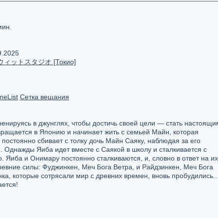
мин.
9.2025
 / ウィットスタジオ [Токио]
eList
Сетка вещания
ренируясь в джунглях, чтобы достичь своей цели — стать настоящи
вращается в Японию и начинает жить с семьей Майн, которая
 постоянно сбивает с толку дочь Майн Саяку, наблюдая за его
 Однажды Яиба идет вместе с Саякой в ​​школу и сталкивается с
. Яиба и Онимару постоянно сталкиваются, и, словно в ответ на их
евние силы: Фуджинкен, Меч Бога Ветра, и Райдзинкен, Меч Бога
ка, которые сотрясали мир с древних времен, вновь пробудились..
ается!