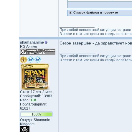
Список файлов в торренте
_________________
При любой непонятной ситуации в стране -
В связи с тем. что цены на харды полете
shamananime
®
Сезон завершён - да здравствует
нов
RG Аниме
_________________
При любой непонятной ситуации в стране -
В связи с тем. что цены на харды полете
Стаж: 17 лет 3 мес.
Сообщений: 13983
Ratio:
11K
Поблагодарили:
61627
100%
Откуда: Shamanic
Kingdom