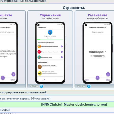
регистрированных пользователей
Скриншоты:
регистрированных пользователей
м до появления первых 3-5 скачавших)
[NNMClub.to]_Master obshcheniya.torrent
ирован