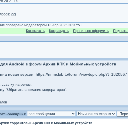
5 20:21:14
)
лосов:
22
)
е проверено модератором 13 Апр 2025 20:37:51
Как cкачать
·
Как раздать
·
Правильно оформить
·
Поднять 
для Android
в форум
Архив КПК и Мобильных устройств
упна новая версия:
https://nnmclub.to/forum/viewtopic.php?t=1820567
в ссылку на релиз.
опку "Обратить внимание модераторов".
елов
зать сообщения:
Архив торрентов
->
Архив КПК и Мобильных устройств