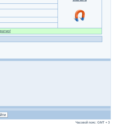
ратио!
Часовой пояс: GMT + 3