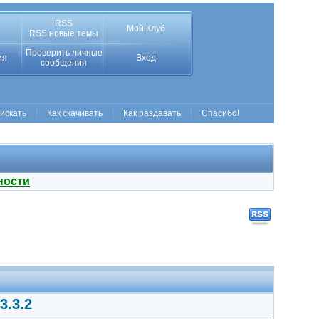
RSS
Мой Клуб
RSS новые темы
Проверить личные
ия
Вход
сообщения
 искать
Как скачивать
Как раздавать
Спасибо!
ности
3.3.2