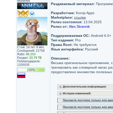
Мобилок
Раздаваемый материал:
Программ
Разработчик:
Korop Apps
Marketplace:
ссылка
Релиз состоялся:
13.04.2025
Релиз от:
Alex.Strannik
Поддерживаемая ОС:
Android 6.0+
Тип издания:
Pro
Права Root:
Не требуются
Стаж: 18 лет 8 мес.
Язык интерфейса:
Русский
Сообщений: 22758
Ratio:
86.203
Раздал:
33.79 TB
Описание:
Поблагодарили:
Весьма оригинальное приложение, с
1335035
тренировать как словарный запас раз
100%
предоставлено множество полезных 
Дополнительная информация:
История изменений:
Просмотр доступен только для за
Просмотр доступен только для за