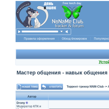
Правила оформления
Обход блокировок
Популярн
Усто
Мастер общения - навык общения v3
Торрент-трекер NNM-Club
->
Автор
Drony
®
Модератор КПК и