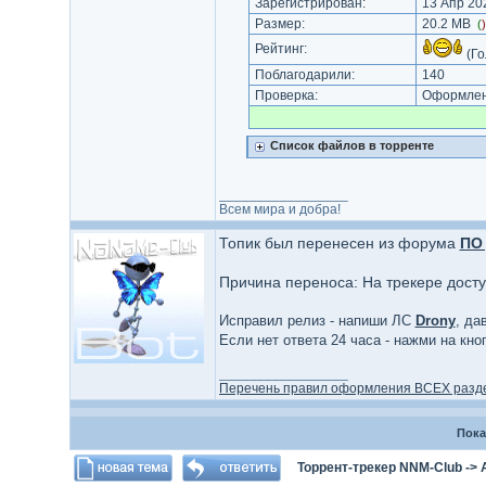
Зарегистрирован:
13 Апр 202
Размер:
20.2 MB
(
Рейтинг:
(Го
Поблагодарили:
140
Проверка:
Оформлени
Список файлов в торренте
_________________
Всем мира и добра!
Топик был перенесен из форума
ПО 
Причина переноса: На трекере дост
Исправил релиз - напиши ЛС
Drony
, да
Если нет ответа 24 часа - нажми на кн
_________________
Перечень правил оформления ВСЕХ разд
Пока
Торрент-трекер NNM-Club
->