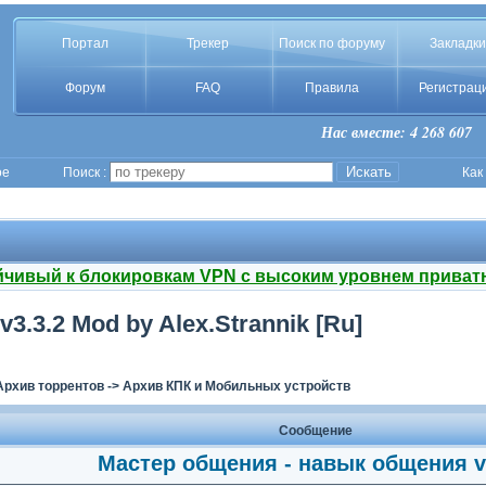
Портал
Трекер
Поиск по форуму
Закладки
Форум
FAQ
Правила
Регистрац
Нас вместе: 4 268 607
ое
Поиск :
Как
йчивый к блокировкам VPN с высоким уровнем приват
.3.2 Mod by Alex.Strannik [Ru]
Архив торрентов
->
Архив КПК и Мобильных устройств
Сообщение
Мастер общения - навык общения v