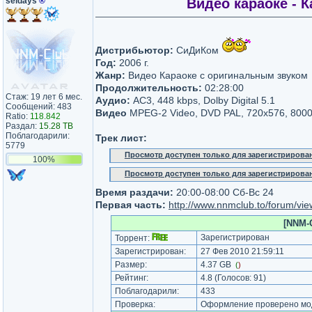
seldays
®
Видео караоке - К
Дистрибьютор:
СиДиКом
Год:
2006 г.
Жанр:
Видео Караоке с оригинальным звуком
Продолжительность:
02:28:00
Стаж: 19 лет 6 мес.
Аудио:
AC3, 448 kbps, Dolby Digital 5.1
Сообщений: 483
Видео
MPEG-2 Video, DVD PAL, 720х576, 8000
Ratio:
118.842
Раздал:
15.28 TB
Поблагодарили:
Трек лист:
5779
Просмотр доступен только для зарегистрирова
100%
Просмотр доступен только для зарегистрирова
Время раздачи:
20:00-08:00 Сб-Вс 24
Первая часть:
http://www.nnmclub.to/forum/vi
[NNM-C
Зарегистрирован
Торрент:
Зарегистрирован:
27 Фев 2010 21:59:11
Размер:
4.37 GB
(
)
Рейтинг:
4.8
(Голосов:
91
)
Поблагодарили:
433
Проверка:
Оформление проверено мод