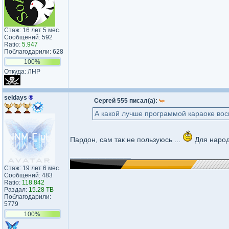
Стаж: 16 лет 5 мес.
Сообщений: 592
Ratio:
5.947
Поблагодарили: 628
100%
Откуда: ЛНР
seldays
®
Сергей 555 писал(а):
А какой лучше программой караоке вос
Пардон, сам так не пользуюсь ...
Для народ
_________________
Стаж: 19 лет 6 мес.
Сообщений: 483
Ratio:
118.842
Раздал:
15.28 TB
Поблагодарили:
5779
100%