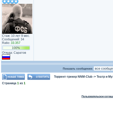
Стаж: 10 лет 9 мес.
Сообщений: 34
Ratio:
33.357
100%
Откуда: Саратов
Показать сообщения:
Торрент-трекер NNM-Club
->
Театр и М
Страница
1
из
1
Пользовательское соглаш