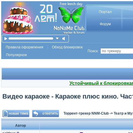
Портал
Форум
Правила оформления
Обход блокировок
Поиск :
Популярное
Устойчивый к блокировка
Видео караоке - Караоке плюс кино. Часть
Торрент-трекер NNM-Club
->
Театр и М
Автор