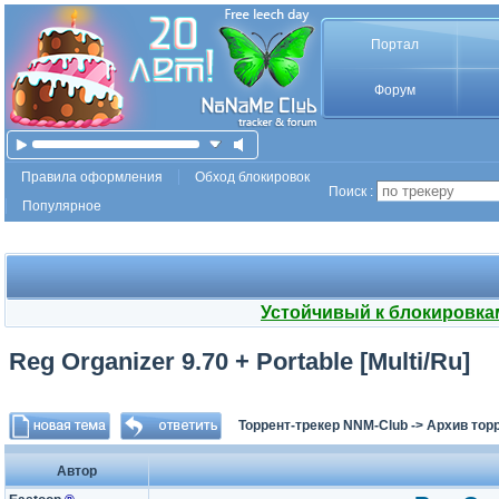
Портал
Форум
Правила оформления
Обход блокировок
Поиск :
Популярное
Устойчивый к блокировка
Reg Organizer 9.70 + Portable [Multi/Ru]
Торрент-трекер NNM-Club
->
Архив тор
Автор