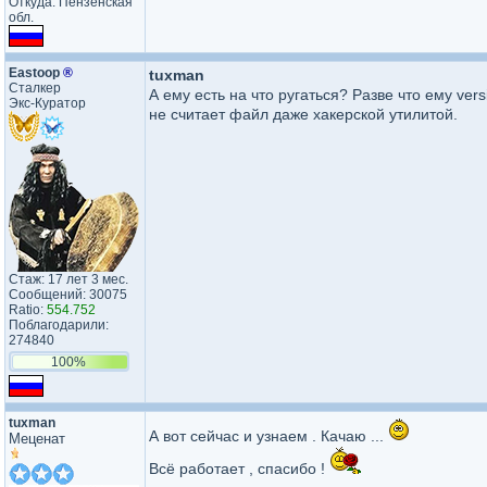
Откуда: Пензенская
обл.
Eastoop
®
tuxman
Сталкер
А ему есть на что ругаться? Разве что ему ver
Экс-Куратор
не считает файл даже хакерской утилитой.
Стаж: 17 лет 3 мес.
Сообщений: 30075
Ratio:
554.752
Поблагодарили:
274840
100%
tuxman
А вот сейчас и узнаем . Качаю ...
Меценат
Всё работает , спасибо !