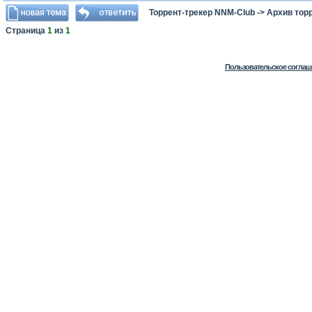
Торрент-трекер NNM-Club
->
Архив тор
Страница
1
из
1
Пользовательское соглаш