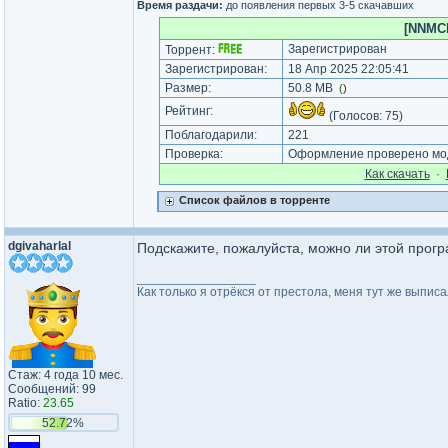
Время раздачи:
до появления первых 3-5 скачавших
[NNMCl
Зарегистрирован
Торрент:
Зарегистрирован:
18 Апр 2025 22:05:41
Размер:
50.8 MB
(
)
Рейтинг:
(Голосов:
75
)
Поблагодарили:
221
Проверка:
Оформление проверено мод
Как cкачать
·
Список файлов в торренте
dgivaharlal
Подскажите, пожалуйста, можно ли этой прогр
_________________
Как только я отрёкся от престола, меня тут же выписа
Стаж: 4 года 10 мес.
Сообщений: 99
Ratio:
23.65
52.72%