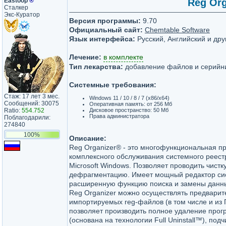
Eastoop
®
Reg Org
Сталкер
Экс-Куратор
Версия программы:
9.70
Официальный сайт:
Chemtable Software
Язык интерфейса:
Русский, Английский и дру
Лечение:
в комплекте
Тип лекарства:
добавление файлов и серийн
Системные требования:
Стаж: 17 лет 3 мес.
Windows 11 / 10 / 8 / 7 (x86/x64)
Сообщений: 30075
Оперативная память: от 256 Мб
Ratio:
554.752
Дисковое пространство: 50 Мб
Права администратора
Поблагодарили:
274840
100%
Описание:
Reg Organizer® - это многофункциональная п
комплексного обслуживания системного реес
Microsoft Windows. Позволяет проводить чистку
дефрагментацию. Имеет мощный редактор сис
расширенную функцию поиска и замены данн
Reg Organizer можно осуществлять предвари
импортируемых reg-файлов (в том числе и из 
позволяет производить полное удаление про
(основана на технологии Full Uninstall™), под