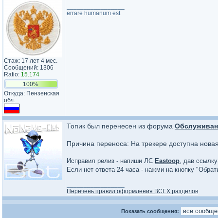
_________________
errare humanum est
Стаж: 17 лет 4 мес.
Сообщений: 1306
Ratio:
15.174
100%
Откуда: Пензенская
обл.
Топик был перенесен из форума
Обслуживан
Причина переноса: На трекере доступна нова
Исправил релиз - напиши ЛС
Eastoop
, дав ссылку
Если нет ответа 24 часа - нажми на кнопку "Обра
_________________
Перечень правил оформления ВСЕХ разделов
Показать сообщения: