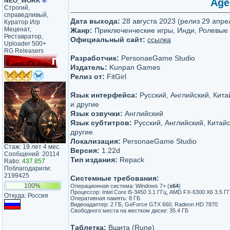
NEO_WORK
®
Age
Строгий,
справедливый,
Дата выхода:
28 августа 2023 (релиз 29 апре
Куратор Игр
Меценат,
Жанр:
Приключенческие игры, Инди, Ролевые 
Реставратор,
Официальный сайт:
ссылка
Uploader 500+
RG Releasers
Разработчик:
PersonaeGame Studio
Издатель:
Kunpan Games
Релиз от:
FitGirl
Язык интерфейса:
Русский, Английский, Кит
и другие
Язык озвучки:
Английский
Язык субтитров:
Русский, Английский, Китай
другие
Локализация:
PersonaeGame Studio
Стаж: 19 лет 4 мес.
Версия:
1.22d
Сообщений: 20114
Тип издания:
Repack
Ratio:
437.857
Поблагодарили:
2199425
Системные требования:
100%
Операционная система: Windows 7+ (
х64
)
Процессор: Intel Core i5-3450 3.1 ГГц, AMD FX-6300 X6 3.5 Г
Откуда: Россия
Оперативная память: 8 ГБ
Видеоадаптер: 2 ГБ, GeForce GTX 660, Radeon HD 7870
Свободного места на жестком диске: 35.4 ГБ
Таблетка:
Вшита (Rune)