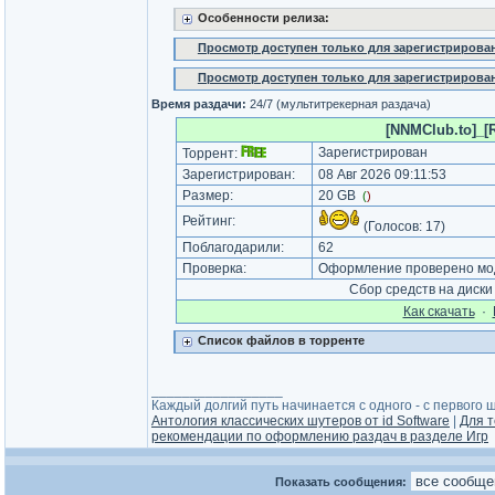
Особенности релиза:
Просмотр доступен только для зарегистрирова
Просмотр доступен только для зарегистрирова
Время раздачи:
24/7 (мультитрекерная раздача)
[NNMClub.to]_[R
Зарегистрирован
Торрент:
Зарегистрирован:
08 Авг 2026 09:11:53
Размер:
20 GB
(
)
Рейтинг:
(Голосов:
17
)
Поблагодарили:
62
Проверка:
Оформление проверено моде
Сбор средств на диск
Как cкачать
·
Список файлов в торренте
_________________
Каждый долгий путь начинается с одного - с первого ша
Антология классических шутеров от id Software
|
Для т
рекомендации по оформлению раздач в разделе Игр
Показать сообщения: