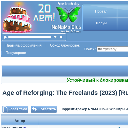
Портал
Форум
Правила оформления
Обход блокировок
Поиск :
Популярное
Устойчивый к блокировка
Age of Reforging: The Freelands (2023) [Ru/
Торрент-трекер NNM-Club
->
Win Игры
-
Автор