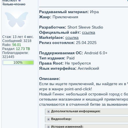
macho57
®
Только чтение
Раздаваемый материал:
Игра
Жанр:
Приключения
Разработчик:
Short Sleeve Studio
Официальный сайт:
ссылка
Стаж: 13 лет 4 мес.
Marketplace:
ссылка
Сообщений: 3218
Релиз состоялся:
25.04.2025
Ratio:
56.01
Раздал:
12.73 TB
Поддерживаемая ОС:
Android 6.0+
Поблагодарили:
321445
Тип издания:
Paid
100%
Права Root:
Не требуются
Язык интерфейса:
Английский
Описание:
Если вы ищете приключений, вы найдете их в 
игре в жанре point-and-click!
Новый Гинен: небольшой островной город с бо
сетевыми магазинами и кишащий привилегиро
сталкиваются в отчаянной битве за выживание
Дополнительная информация:
Видеообзор:
История изменений: