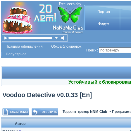
Портал
Форум
Правила оформления
Обход блокировок
Поиск :
Популярное
Устойчивый к блокировка
Voodoo Detective v0.0.33 [En]
Торрент-трекер NNM-Club
->
Программы
Автор