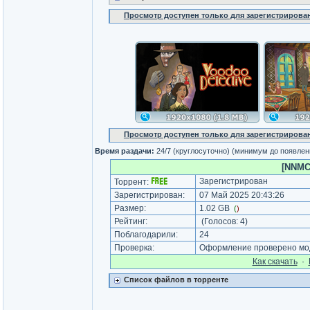
Просмотр доступен только для зарегистрирова
Просмотр доступен только для зарегистрирова
Время раздачи:
24/7 (круглосуточно) (минимум до появлен
[NNMCl
Зарегистрирован
Торрент:
Зарегистрирован:
07 Май 2025 20:43:26
Размер:
1.02 GB
(
)
Рейтинг:
(Голосов:
4
)
Поблагодарили:
24
Проверка:
Оформление проверено мод
Как cкачать
·
Список файлов в торренте