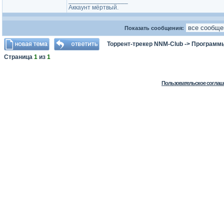
_________________
Аккаунт мёртвый.
Показать сообщения:
Торрент-трекер NNM-Club
->
Программы
Страница
1
из
1
Пользовательское соглаш