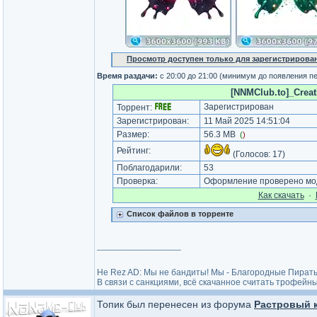
Просмотр доступен только для зарегистрирова
Время раздачи:
с 20:00 до 21:00 (минимум до появления п
[NNMClub.to]_Creati
Зарегистрирован
Торрент:
Зарегистрирован:
11 Май 2025 14:51:04
Размер:
56.3 MB
(
)
Рейтинг:
(Голосов:
17
)
Поблагодарили:
53
Проверка:
Оформление проверено мод
Как cкачать
·
Список файлов в торренте
_________________
He Rez AD: Мы не бандиты! Мы - Благородные Пират
В связи с санкциями, всё скачанное считать трофейны
Топик был перенесен из форума
Растровый к