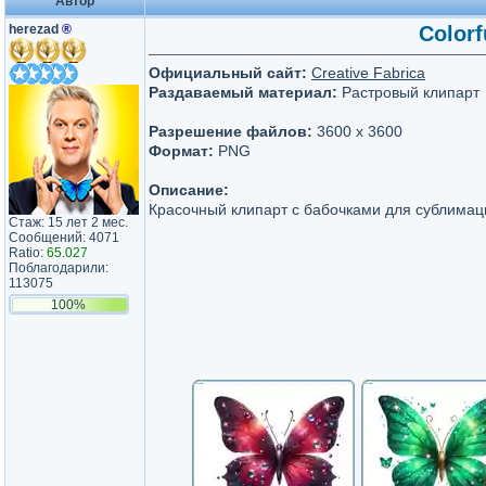
Автор
herezad
®
Colorf
Официальный сайт:
Creative Fabrica
Раздаваемый материал:
Растровый клипарт
Разрешение файлов:
3600 x 3600
Формат:
PNG
Описание:
Красочный клипарт с бабочками для сублимац
Стаж: 15 лет 2 мес.
Сообщений: 4071
Ratio:
65.027
Поблагодарили:
113075
100%