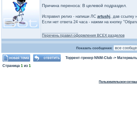
Причина переноса: В целевой подраздел.
Исправил релиз - напиши ЛС
artushj
, дав ссылку 
Если нет ответа 24 часа - нажми на кнопку "Обра
_________________
Перечень правил оформления ВСЕХ разделов
Показать сообщения:
Торрент-трекер NNM-Club
->
Материалы
Страница
1
из
1
Пользовательское соглаш