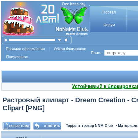
Портал
Форум
Правила оформления
Обход блокировок
Поиск :
Популярное
Устойчивый к блокировка
Растровый клипарт - Dream Creation - Crea
Clipart [PNG]
Торрент-трекер NNM-Club
->
Материалы