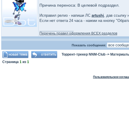
Причина переноса: В целевой подраздел.
Исправил релиз - напиши ЛС
artushj
, дав ссылку 
Если нет ответа 24 часа - нажми на кнопку "Обра
_________________
Перечень правил оформления ВСЕХ разделов
Показать сообщения:
Торрент-трекер NNM-Club
->
Материалы
Страница
1
из
1
Пользовательское соглаш