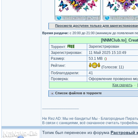
Просмотр доступен только для зарегистрирова
Время раздачи:
с 20:00 до 21:00 (минимум до появления п
[NNMClub.to]_Creati
Зарегистрирован
Торрент:
Зарегистрирован:
11 Май 2025 15:10:49
Размер:
53.1 MB
(
)
Рейтинг:
(Голосов:
11
)
Поблагодарили:
41
Проверка:
Оформление проверено мод
Как cкачать
·
Список файлов в торренте
_________________
He Rez AD: Мы не бандиты! Мы - Благородные Пират
В связи с санкциями, всё скачанное считать трофейны
Топик был перенесен из форума
Растровый к