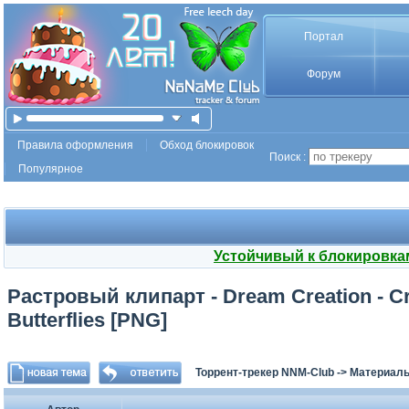
Портал
Форум
Правила оформления
Обход блокировок
Поиск :
Популярное
Устойчивый к блокировка
Растровый клипарт - Dream Creation - Cre
Butterflies [PNG]
Торрент-трекер NNM-Club
->
Материалы