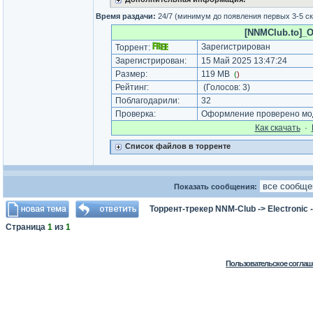
Время раздачи:
24/7 (минимум до появления первых 3-5 с
[NNMClub.to]_Ol
Зарегистрирован
Торрент:
Зарегистрирован:
15 Май 2025 13:47:24
Размер:
119 MB
(
)
Рейтинг:
(Голосов:
3
)
Поблагодарили:
32
Проверка:
Оформление проверено мод
Как cкачать
·
Список файлов в торренте
Показать сообщения:
Торрент-трекер NNM-Club
->
Electronic
Страница
1
из
1
Пользовательское соглаш