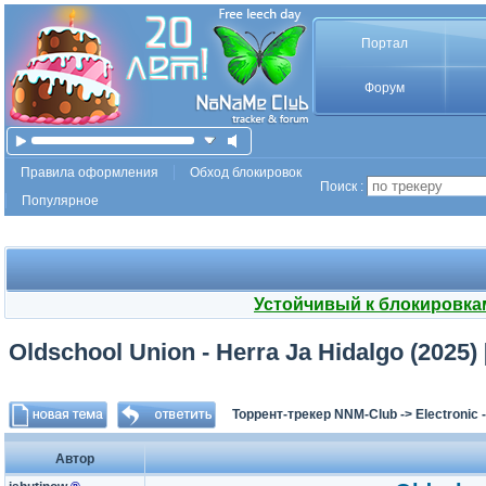
Портал
Форум
Правила оформления
Обход блокировок
Поиск :
Популярное
Устойчивый к блокировка
Oldschool Union - Herra Ja Hidalgo (2025
Торрент-трекер NNM-Club
->
Electronic
Автор