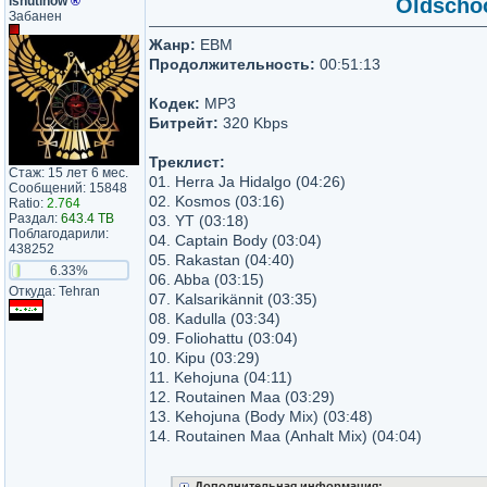
ishutinow
®
Oldschoo
Забанен
Жанр:
EBM
Продолжительность:
00:51:13
Кодек:
MP3
Битрейт:
320 Kbps
Треклист:
Стаж: 15 лет 6 мес.
01. Herra Ja Hidalgo (04:26)
Сообщений: 15848
02. Kosmos (03:16)
Ratio:
2.764
Раздал:
643.4 TB
03. YT (03:18)
Поблагодарили:
04. Captain Body (03:04)
438252
05. Rakastan (04:40)
6.33%
06. Abba (03:15)
Откуда: Tehran
07. Kalsarikännit (03:35)
08. Kadulla (03:34)
09. Foliohattu (03:04)
10. Kipu (03:29)
11. Kehojuna (04:11)
12. Routainen Maa (03:29)
13. Kehojuna (Body Mix) (03:48)
14. Routainen Maa (Anhalt Mix) (04:04)
Дополнительная информация: