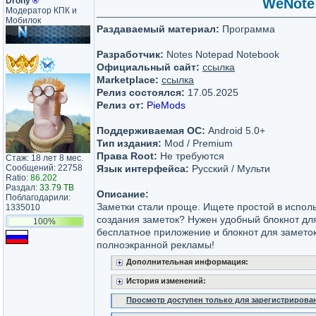
Drony
®
WeNote:
Модератор КПК и
Мобилок
Раздаваемый материал:
Программа
Разработчик:
Notes Notepad Notebook
Официальный сайт:
ссылка
Marketplace:
ссылка
Релиз состоялся:
17.05.2025
Релиз от:
PieMods
Поддерживаемая ОС:
Android 5.0+
Тип издания:
Mod / Premium
Права Root:
Не требуются
Стаж: 18 лет 8 мес.
Сообщений: 22758
Язык интерфейса:
Русский / Мульти
Ratio:
86.202
Раздал:
33.79 TB
Описание:
Поблагодарили:
Заметки стали проще. Ищете простой в исполь
1335010
создания заметок? Нужен удобный блокнот дл
100%
бесплатное приложение и блокнот для заметок
полноэкранной рекламы!
Дополнительная информация:
История изменений:
Просмотр доступен только для зарегистрирова