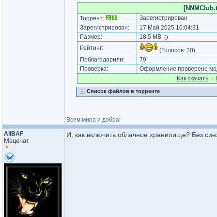
[NNMClub.
Зарегистрирован
Торрент:
Зарегистрирован:
17 Май 2025 10:04:31
Размер:
18.5 MB
(
)
Рейтинг:
(Голосов:
20
)
Поблагодарили:
79
Проверка:
Оформление проверено мод
Как cкачать
·
Список файлов в торренте
_________________
Всем мира и добра!
AllBAF
И, как включить облачное хранилище? Без син
Меценат