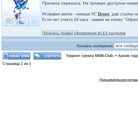
Причина переноса: На трекере доступна нова
Исправил релиз - напиши ЛС
Drony
, дав ссылку н
Если нет ответа 24 часа - нажми на кнопку "Обра
_________________
Перечень правил оформления ВСЕХ разделов
Показать сообщения:
Торрент-трекер NNM-Club
->
Архив тор
Страница
1
из
1
Пользовательское соглаш