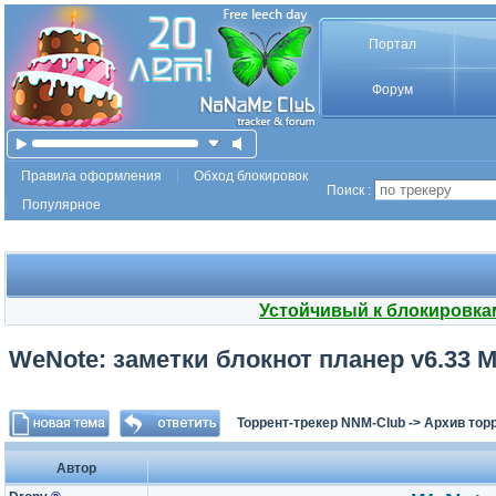
Портал
Форум
Правила оформления
Обход блокировок
Поиск :
Популярное
Устойчивый к блокировка
WeNote: заметки блокнот планер v6.33 Mo
Торрент-трекер NNM-Club
->
Архив тор
Автор