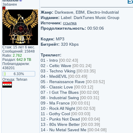
ishutinow
®
E
Забанен
Жанр:
Darkwave, EBM, Electro-Industrial
Издание:
Label: DarkTunes Music Group
Источник:
ссылка
Продолжительность:
00:50:06
Кодек:
MP3
Битрейт:
320 Kbps
Стаж: 15 лет 6 мес.
Сообщений: 15848
Треклист:
Ratio:
2.762
Раздал:
642.9 TB
01 - Intro
[00:02:43]
Поблагодарили:
02 - Celtic Wave
[00:01:24]
438201
03 - Techno Viking
[00:03:35]
6.33%
04 - MediEVIL
[00:03:49]
Откуда: Tehran
05 - Renaissance Rave
[00:03:52]
06 - Classic Love
[00:03:12]
07 - I Got The Blues
[00:02:00]
08 - Industrial Swing
[00:03:31]
09 - Ma France
[00:03:01]
10 - Rock All Night
[00:02:53]
11 - Gothy Cool
[00:03:03]
12 - Punks Not Dead
[00:03:04]
13 - 80s Were Better
[00:03:39]
14 - Nu Metal Saved Me
[00:04:08]