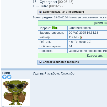
15 - Cyberghost
[00:03:43]
16 - Outro
[00:02:22]
Дополнительная информация:
Время раздачи:
19:00-00:00 (минимум до появления первы
[NNMClub
Зарегистрирован
Торрент:
Зарегистрирован:
20 Май 2025 19:34:13
Размер:
119 MB
(
)
Рейтинг:
4.6
(Голосов:
10
)
Поблагодарили:
44
Проверка:
Оформление проверено мод
Как cкачать
·
Список файлов в торренте
segrp
Удачный альбом. Спасибо!