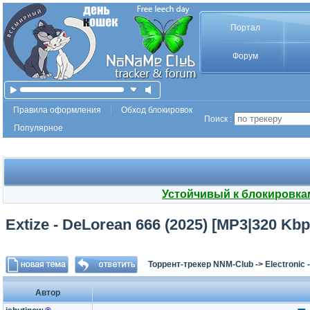
Портал
Форум
Правила оформления
Обход блокировок
Поиск :
Популярное
Устойчивый к блокировка
Extize - DeLorean 666 (2025) [MP3|320 Kbp
Торрент-трекер NNM-Club
->
Electronic
Автор