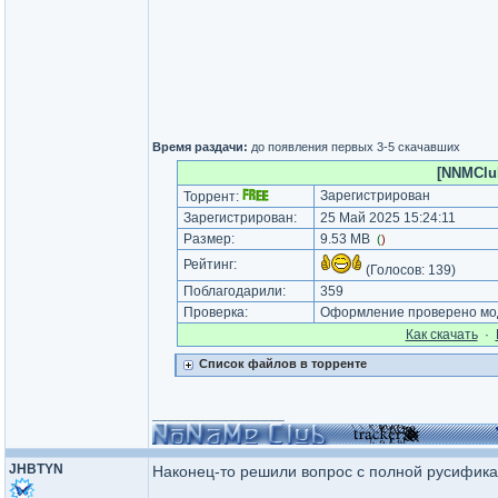
Время раздачи:
до появления первых 3-5 скачавших
[NNMClub
Зарегистрирован
Торрент:
Зарегистрирован:
25 Май 2025 15:24:11
Размер:
9.53 MB
(
)
Рейтинг:
(Голосов:
139
)
Поблагодарили:
359
Проверка:
Оформление проверено мод
Как cкачать
·
Список файлов в торренте
_________________
JHBTYN
Наконец-то решили вопрос с полной русифика