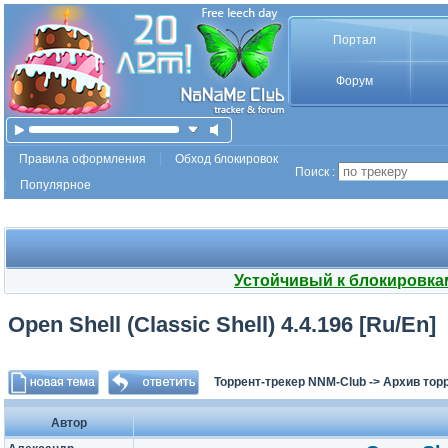
Портал
Форум
Правила оформления
Обход блокировок
Поиск :
Популярное
Устойчивый к блокировка
Open Shell (Classic Shell) 4.4.196 [Ru/En]
Торрент-трекер NNM-Club
->
Архив тор
Автор