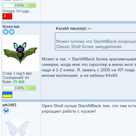
100%
Откуда: Оттуда...
Green bat
KarabA писал(а):
Может потому что StartAllBack попроще
Classic Shell более замудрённая
Может и так, + StartAllBack более красивеньк
семерки, когда мне это скроллер в меню мозг
надо в 1-2 клика. Я, кажись с 2000 на ХП тогд
Стаж: 1 год 5 мес.
иконки маленькие, а не кабаны 64х64
Сообщений: 44
Ratio:
25.486
100%
ptk1983
Open-Shell лучше StartAllBack тем, что там е
упрощает работу с пуском!