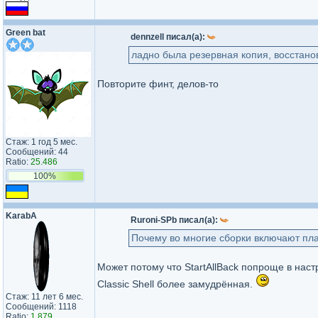
Green bat
dennzell писал(а):
ладно была резервная копия, восстано
Повторите финт, делов-то
Стаж: 1 год 5 мес.
Сообщений: 44
Ratio:
25.486
100%
KarabA
Ruroni-SPb писал(а):
Почему во многие сборки включают плат
Может потому что StartAllBack попроще в наст
Classic Shell более замудрённая.
Стаж: 11 лет 6 мес.
Сообщений: 1118
Ratio:
1.879