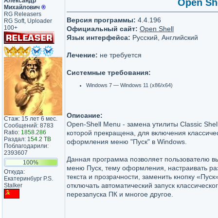
Александр
Open She
Михайлович
®
RG Releasers
Версия программы:
4.4.196
RG Soft, Uploader
100+
Официальный сайт:
Open Shell
Язык интерфейса:
Русский, Английский
Лечение:
не требуется
Системные требования:
Windows 7 — Windows 11 (x86/x64)
Описание:
Стаж: 15 лет 6 мес.
Open-Shell Menu - замена утилиты Classic Shel
Сообщений: 8783
Ratio:
1858.286
которой прекращена, для включения классиче
Раздал:
154.2 TB
оформления меню "Пуск" в Windows.
Поблагодарили:
2393607
Данная программа позволяет пользователю в
100%
меню Пуск, тему оформления, настраивать ра
Откуда:
текста и прозрачности, заменить кнопку «Пуск
Екатеринбург P.S.
отключать автоматический запуск классическо
Stalker
перезапуска ПК и многое другое.