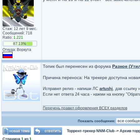
Стаж: 12 лет 9 мес.
Сообщений: 718
Ratio:
1.221
87.13%
Откуда: Воркута
Топик был перенесен из форума
Разное (Ути
Причина переноса: На трекере доступна нова
Исправил релиз - напиши ЛС
artushj
, дав ссылку 
Если нет ответа 24 часа - нажми на кнопку "Обра
_________________
Перечень правил оформления ВСЕХ разделов
Показать сообщения:
Торрент-трекер NNM-Club
->
Архив тор
Страница
1
из
1