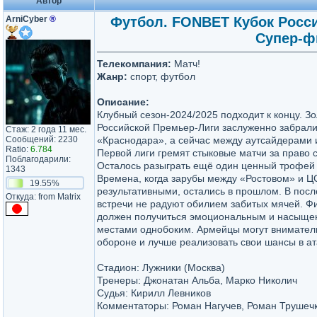
Автор
ArniCyber
®
Футбол. FONBET Кубок России
Супер-фи
Телекомпания:
Матч!
Жанр:
спорт, футбол
Описание:
Клубный сезон-2024/2025 подходит к концу. З
Российской Премьер-Лиги заслуженно забрал
Стаж: 2 года 11 мес.
Сообщений: 2230
«Краснодара», а сейчас между аутсайдерами 
Ratio:
6.784
Первой лиги гремят стыковые матчи за право 
Поблагодарили:
Осталось разыграть ещё один ценный трофей 
1343
Времена, когда зарубы между «Ростовом» и Ц
19.55%
результативными, остались в прошлом. В пос
Откуда: from Matrix
встречи не радуют обилием забитых мячей. Ф
должен получиться эмоциональным и насыще
местами однобоким. Армейцы могут вниматель
обороне и лучше реализовать свои шансы в ат
Стадион: Лужники (Москва)
Тренеры: Джонатан Альба, Марко Николич
Судья: Кирилл Левников
Комментаторы: Роман Нагучев, Роман Трушеч