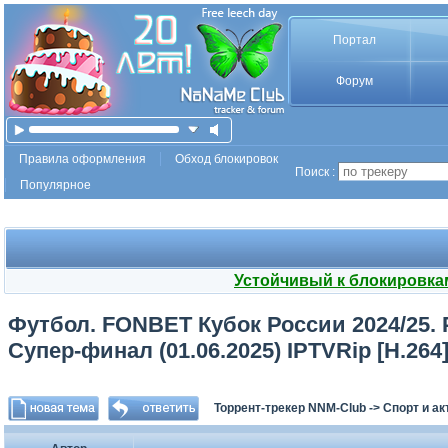
Портал
Форум
Правила оформления
Обход блокировок
Поиск :
Популярное
Устойчивый к блокировка
Футбол. FONBET Кубок России 2024/25. Р
Супер-финал (01.06.2025) IPTVRip [H.264
Торрент-трекер NNM-Club
->
Спорт и а