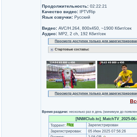
Продолжительность:
02:22:21
Качество видео:
IPTVRip
Язык озвучки:
Русский
Видео:
AVC/H.264, 800x450, ~1900 Кбит/сек
Аудио:
MP2, 2 ch, 192 Кбит/сек
Просмотр доступен только для зарегистрирова
Стартовые составы:
Просмотр доступен только для зарегистрирова
Вс
Время раздачи:
несколько раз в день (минимум до появле
[NNMClub.to]_MatchTV_2025-06-
Зарегистрирован
Торрент:
Зарегистрирован:
05 Июн 2025 07:56:26