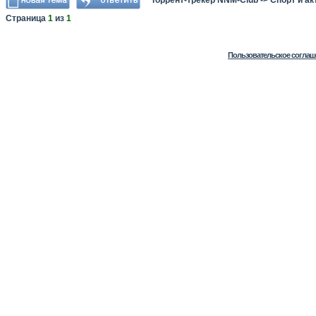
Торрент-трекер NNM-Club
->
Спорт и а
Страница
1
из
1
Пользовательское соглаш