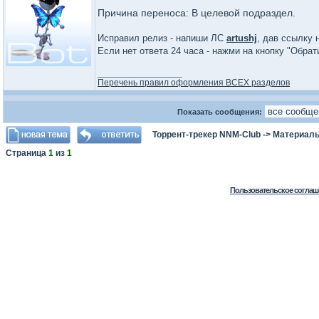
Причина переноса: В целевой подраздел.
Исправил релиз - напиши ЛС
artushj
, дав ссылку 
Если нет ответа 24 часа - нажми на кнопку "Обра
_________________
Перечень правил оформления ВСЕХ разделов
Показать сообщения:
Торрент-трекер NNM-Club
->
Материалы
Страница
1
из
1
Пользовательское соглаш