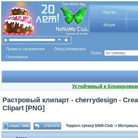
Портал
Форум
Правила оформления
Обход блокировок
Поиск :
Популярное
Устойчивый к блокировка
Растровый клипарт - cherrydesign - Creat
Clipart [PNG]
Торрент-трекер NNM-Club
->
Материалы