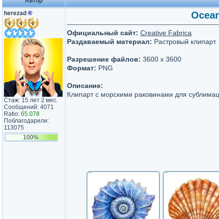
Автор
herezad
®
Ocean
Официальный сайт:
Creative Fabrica
Раздаваемый материал:
Растровый клипарт
Разрешение файлов:
3600 x 3600
Формат:
PNG
Описание:
Клипарт с морскими раковинами для сублимац
Стаж: 15 лет 2 мес.
Сообщений: 4071
Ratio:
65.078
Поблагодарили:
113075
100%