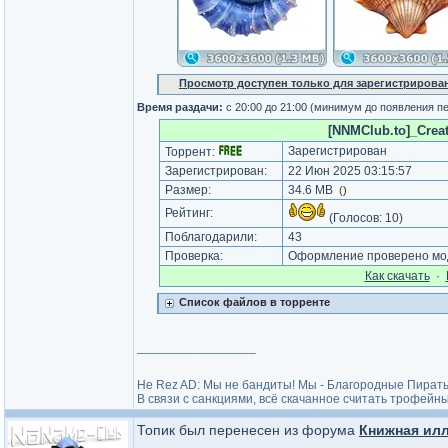
Просмотр доступен только для зарегистрирова
Время раздачи:
с 20:00 до 21:00 (минимум до появления п
[NNMClub.to]_Creati
Зарегистрирован
Торрент:
Зарегистрирован:
22 Июн 2025 03:15:57
Размер:
34.6 MB
(
)
Рейтинг:
(Голосов:
10
)
Поблагодарили:
43
Проверка:
Оформление проверено мод
Как cкачать
·
Список файлов в торренте
_________________
He Rez AD: Мы не бандиты! Мы - Благородные Пират
В связи с санкциями, всё скачанное считать трофейны
Топик был перенесен из форума
Книжная ил