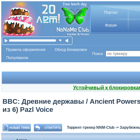
Портал
Форум
Правила оформления
Обход блокировок
Поиск :
Популярное
Устойчивый к блокировка
BBC: Древние державы / Ancient Powers (
из 6) Pazl Voice
Торрент-трекер NNM-Club
->
Зарубежны