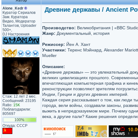
Автор
Alone_Kedr
®
Древние державы / Ancient Pow
Куратор Сериалов
Зам. Куратора
Видео, Модератор
Талантов, Uploader
Производство:
Великобритания | «BBC Studi
500+,
Жанр:
Документальный, история
DJ Настроения
Режиссер:
Йен А. Хант
Участники:
Теренс Мэйнард, Alexander Mariot
Mueller
Описание:
«Древние державы» — это увлекательный док
великих цивилизациях прошлого. Современны
впечатляющая компьютерная графика и кине
реконструкции позволяют зрителям погрузиться
Индии, Греции и других древних империй.
Стаж: 12 лет 2 мес.
Каждая серия рассказывает о том, как люди т
Сообщений: 23195
Ratio:
15K
города, вели войны, создавали законы, развив
Поблагодарили:
выжить в непредсказуемом мире. Почему одни
805697
века, а другие пали? Какие решения определи
100%
Откуда: CCCP
7.4
86
/10