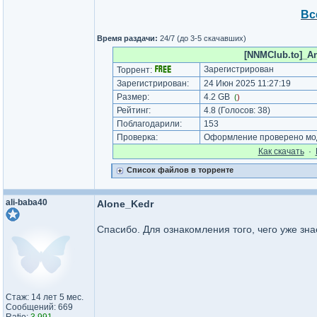
Вс
Время раздачи:
24/7 (до 3-5 скачавших)
[NNMClub.to]_An
Зарегистрирован
Торрент:
Зарегистрирован:
24 Июн 2025 11:27:19
Размер:
4.2 GB
(
)
Рейтинг:
4.8
(Голосов:
38
)
Поблагодарили:
153
Проверка:
Оформление проверено мод
Как cкачать
·
Список файлов в торренте
ali-baba40
Alone_Kedr
Спасибо. Для ознакомления того, чего уже зн
Стаж: 14 лет 5 мес.
Сообщений: 669